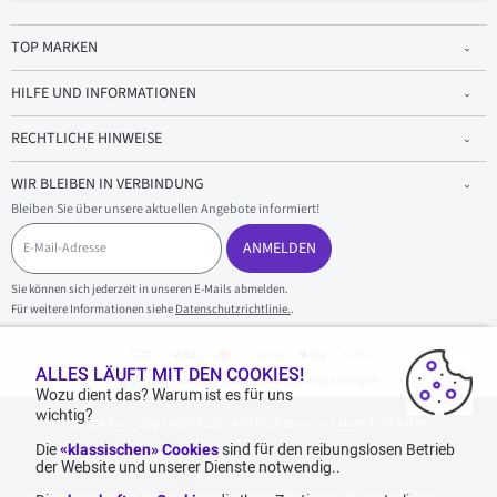
TOP MARKEN
HILFE UND INFORMATIONEN
RECHTLICHE HINWEISE
WIR BLEIBEN IN VERBINDUNG
Bleiben Sie über unsere aktuellen Angebote informiert!
E
-
ANMELDEN
M
a
Sie können sich jederzeit in unseren E-Mails abmelden.
i
Für weitere Informationen siehe
Datenschutzrichtlinie.
.
l
-
A
d
ALLES LÄUFT MIT DEN COOKIES!
100 % sicherer Einkauf und sichere Zahlungen
r
Wozu dient das? Warum ist es für uns
e
wichtig?
1001reifen - Copyright 2026 - Alle Rechte vorbehalten 1001reifen
s
s
Die
«klassischen» Cookies
sind für den reibungslosen Betrieb
e
der Website und unserer Dienste notwendig..
Kostenlose Lieferung: für jeden Einkauf mit einem Betrag von 70€ oder mehr (inkl.