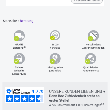
> Reifen-Kaufberater
Startseite
Beratung
GRATIS
36 000
verschiedene
(1)
Lieferung
Verweise
Zahlungsmethoden
Sichere
Niedrigpreise
Qualifizierter
Webseite
garantiert
Kundenservice
& Bezahlung
UNSERE KUNDEN LIEBEN UNS ♥
Denn Ihre Zufriedenheit steht an
erster Stelle!
(3)
4,7/5 Basierend auf 1 082 Bewertungen