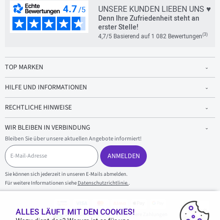
UNSERE KUNDEN LIEBEN UNS ♥
Denn Ihre Zufriedenheit steht an
erster Stelle!
(3)
4,7/5 Basierend auf 1 082 Bewertungen
TOP MARKEN
HILFE UND INFORMATIONEN
RECHTLICHE HINWEISE
WIR BLEIBEN IN VERBINDUNG
Bleiben Sie über unsere aktuellen Angebote informiert!
E
-
ANMELDEN
M
a
Sie können sich jederzeit in unseren E-Mails abmelden.
i
Für weitere Informationen siehe
Datenschutzrichtlinie.
.
l
-
A
d
ALLES LÄUFT MIT DEN COOKIES!
100 % sicherer Einkauf und sichere Zahlungen
r