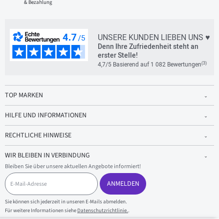
& Bezahlung
UNSERE KUNDEN LIEBEN UNS ♥
Denn Ihre Zufriedenheit steht an
erster Stelle!
(3)
4,7/5 Basierend auf 1 082 Bewertungen
TOP MARKEN
HILFE UND INFORMATIONEN
RECHTLICHE HINWEISE
WIR BLEIBEN IN VERBINDUNG
Bleiben Sie über unsere aktuellen Angebote informiert!
E
-
ANMELDEN
M
a
Sie können sich jederzeit in unseren E-Mails abmelden.
i
Für weitere Informationen siehe
Datenschutzrichtlinie.
.
l