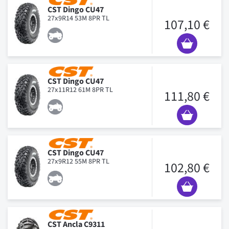
CST Dingo CU47
27x9R14 53M 8PR TL
107,10 €
CST Dingo CU47
27x11R12 61M 8PR TL
111,80 €
CST Dingo CU47
27x9R12 55M 8PR TL
102,80 €
CST Ancla C9311