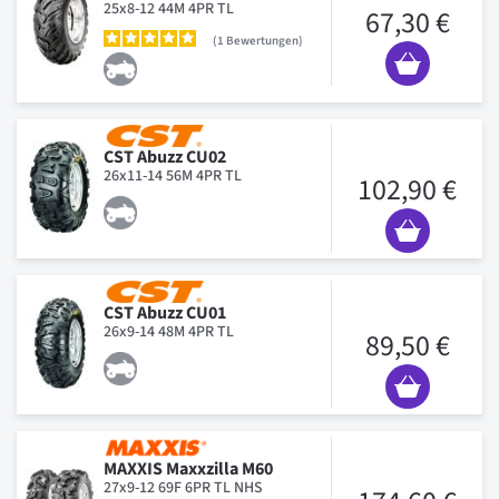
25x8-12 44M 4PR TL
67,30 €
1
Bewertungen
CST Abuzz CU02
26x11-14 56M 4PR TL
102,90 €
CST Abuzz CU01
26x9-14 48M 4PR TL
89,50 €
MAXXIS Maxxzilla M60
27x9-12 69F 6PR TL NHS