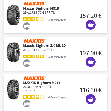
Maxxis Bighorn M918
29x11R14 70M 6PR TL
157,20 €
3
Bewertungen
Maxxis Bighorn 2.0 MU10
27x11R12 70L 6PR TL
197,90 €
1
Bewertungen
MAXXIS Bighorn M917
26x8-14 44N 6PR TL
116,30 €
205/75-14
4
Bewertungen