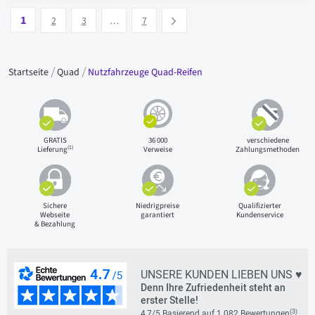
Seite
Vous lisez actuellement la page
Seite
Seite
Seite
1
Suivant
2
3
…
7
Startseite
Quad
Nutzfahrzeuge Quad-Reifen
GRATIS
36 000
verschiedene
(1)
Lieferung
Verweise
Zahlungsmethoden
Sichere
Niedrigpreise
Qualifizierter
Webseite
garantiert
Kundenservice
& Bezahlung
UNSERE KUNDEN LIEBEN UNS ♥
Denn Ihre Zufriedenheit steht an
erster Stelle!
(3)
4,7/5 Basierend auf 1 082 Bewertungen