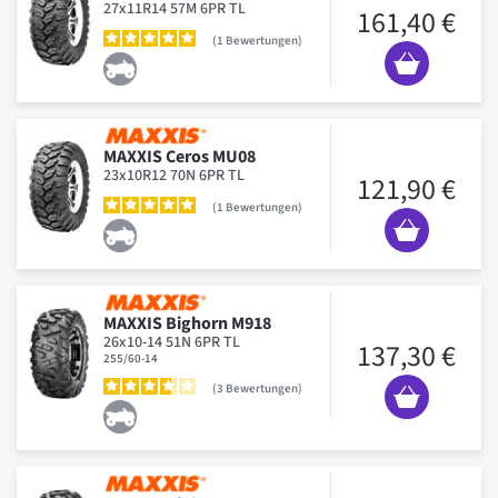
27x11R14 57M 6PR TL
161,40 €
1
Bewertungen
MAXXIS Ceros MU08
23x10R12 70N 6PR TL
121,90 €
1
Bewertungen
MAXXIS Bighorn M918
26x10-14 51N 6PR TL
137,30 €
255/60-14
3
Bewertungen