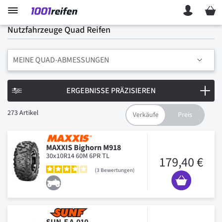
Mein 
Nutzfahrzeuge Quad Reifen
MEINE QUAD-ABMESSUNGEN
ERGEBNISSE PRÄZISIEREN
273
Artikel
MAXXIS Bighorn M918
30x10R14 60M 6PR TL
179,40 €
3
Bewertungen
SUN-F A-010