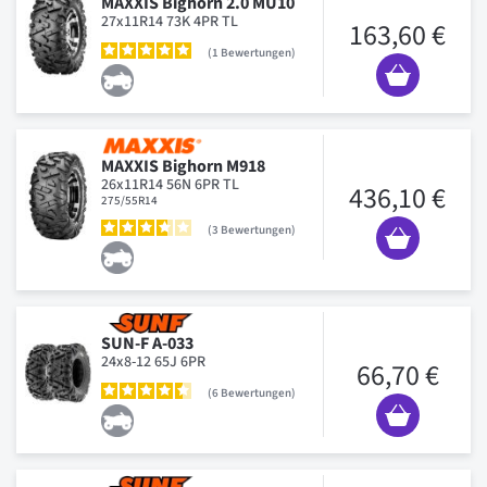
MAXXIS Bighorn 2.0 MU10
27x11R14 73K 4PR TL
163,60 €
1
Bewertungen
MAXXIS Bighorn M918
26x11R14 56N 6PR TL
436,10 €
275/55R14
3
Bewertungen
SUN-F A-033
24x8-12 65J 6PR
66,70 €
6
Bewertungen