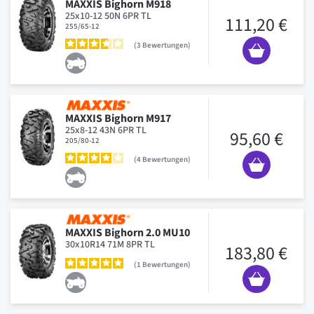
MAXXIS Bighorn M918
25x10-12 50N 6PR TL
111,20 €
255/65-12
3
Bewertungen
MAXXIS Bighorn M917
25x8-12 43N 6PR TL
95,60 €
205/80-12
4
Bewertungen
MAXXIS Bighorn 2.0 MU10
30x10R14 71M 8PR TL
183,80 €
1
Bewertungen