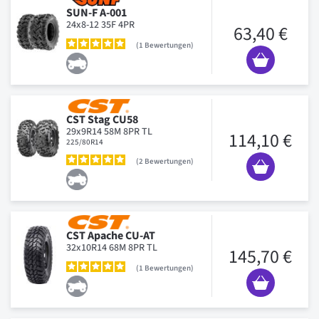
SUN-F A-001
24x8-12 35F 4PR
63,40 €
1
Bewertungen
CST Stag CU58
29x9R14 58M 8PR TL
114,10 €
225/80R14
2
Bewertungen
CST Apache CU-AT
32x10R14 68M 8PR TL
145,70 €
1
Bewertungen