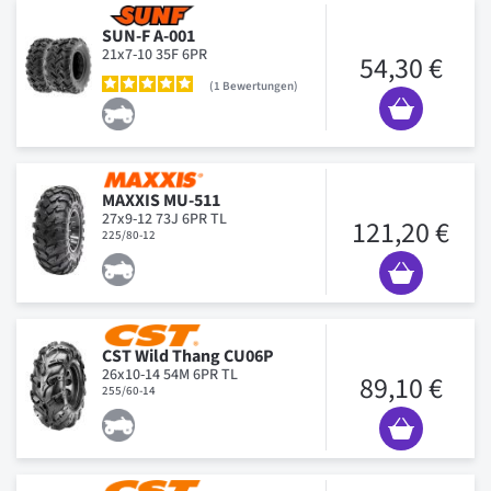
SUN-F A-001
21x7-10 35F 6PR
54,30 €
1
Bewertungen
MAXXIS MU-511
27x9-12 73J 6PR TL
121,20 €
225/80-12
CST Wild Thang CU06P
26x10-14 54M 6PR TL
89,10 €
255/60-14