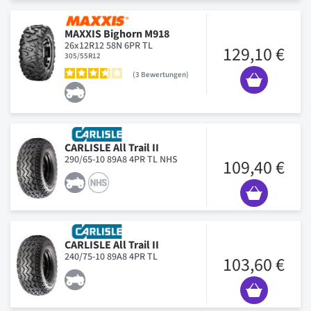
MAXXIS Bighorn M918
26x12R12 58N 6PR TL
129,10 €
305/55R12
3
Bewertungen
CARLISLE All Trail II
290/65-10 89A8 4PR TL NHS
109,40 €
CARLISLE All Trail II
240/75-10 89A8 4PR TL
103,60 €