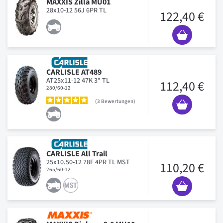
MAXXIS Zilla MU01
28x10-12 56J 6PR TL
122,40 €
CARLISLE AT489
AT25x11-12 47K 3* TL
112,40 €
280/60-12
3
Bewertungen
CARLISLE All Trail
25x10.50-12 78F 4PR TL MST
110,20 €
265/60-12