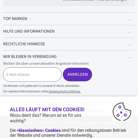
TOP MARKEN
HILFE UND INFORMATIONEN
RECHTLICHE HINWEISE
WIR BLEIBEN IN VERBINDUNG
Bleiben Sie über unsere aktuellen Angebote informiert!
E
-
ANMELDEN
M
a
Sie können sich jederzeit in unseren E-Mails abmelden.
i
Für weitere Informationen siehe
Datenschutzrichtlinie.
.
l
-
A
d
ALLES LÄUFT MIT DEN COOKIES!
100 % sicherer Einkauf und sichere Zahlungen
r
Wozu dient das? Warum ist es für uns
e
wichtig?
1001reifen - Copyright 2026 - Alle Rechte vorbehalten 1001reifen
s
s
Die
«klassischen» Cookies
sind für den reibungslosen Betrieb
e
der Website und unserer Dienste notwendig..