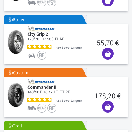
👍Roller
City Grip 2
120/70 - 12 58S TL RF
55,70 €
50
Bewertungen
👍Custom
Commander II
140/90 B 16 77H TLTT RF
178,20 €
28
Bewertungen
👍Trail