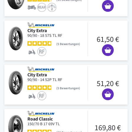
City Extra
90/90 - 18 57S TL RF
61,50 €
5
Bewertungen
City Extra
90/90 - 14 52P TL RF
51,20 €
5
Bewertungen
Road Classic
150/70 B 17 69V TL
169,80 €