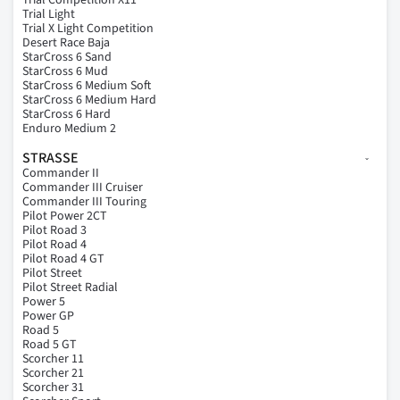
Trial Light
Trial X Light Competition
Desert Race Baja
StarCross 6 Sand
StarCross 6 Mud
StarCross 6 Medium Soft
StarCross 6 Medium Hard
StarCross 6 Hard
Enduro Medium 2
STRASSE
Commander II
Commander III Cruiser
Commander III Touring
Pilot Power 2CT
Pilot Road 3
Pilot Road 4
Pilot Road 4 GT
Pilot Street
Pilot Street Radial
Power 5
Power GP
Road 5
Road 5 GT
Scorcher 11
Scorcher 21
Scorcher 31