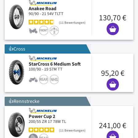
Anakee Road
90/90 - 21 54V TLTT
130,70 €
11
Bewertungen
👍Cross
StarCross 6 Medium Soft
100/90 - 19 57M TT
95,20 €
👍Rennstrecke
Power Cup 2
200/55 ZR 17 78W TL
241,00 €
11
Bewertungen