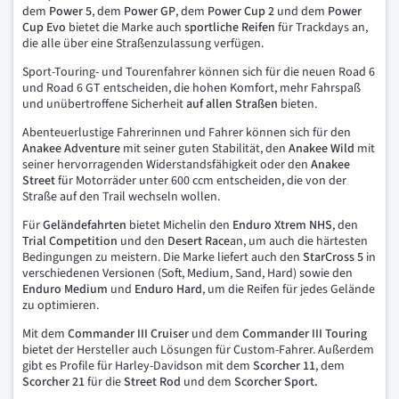
dem
Power 5
, dem
Power GP
, dem
Power Cup 2
und dem
Power
Cup Evo
bietet die Marke auch
sportliche Reifen
für Trackdays an,
die alle über eine Straßenzulassung verfügen.
Sport-Touring- und Tourenfahrer können sich für die neuen Road 6
und Road 6 GT entscheiden, die hohen Komfort, mehr Fahrspaß
und unübertroffene Sicherheit
auf allen Straßen
bieten.
Abenteuerlustige Fahrerinnen und Fahrer können sich für den
Anakee Adventure
mit seiner guten Stabilität, den
Anakee Wild
mit
seiner hervorragenden Widerstandsfähigkeit oder den
Anakee
Street
für Motorräder unter 600 ccm entscheiden, die von der
Straße auf den Trail wechseln wollen.
Für
Geländefahrten
bietet Michelin den
Enduro Xtrem
NHS
, den
Trial Competition
und den
Desert Race
an, um auch die härtesten
Bedingungen zu meistern. Die Marke liefert auch den
StarCross 5
in
verschiedenen Versionen (Soft, Medium, Sand, Hard) sowie den
Enduro Medium
und
Enduro
Hard
, um die Reifen für jedes Gelände
zu optimieren.
Mit dem
Commander III Cruiser
und dem
Commander III Touring
bietet der Hersteller auch Lösungen für Custom-Fahrer. Außerdem
gibt es Profile für Harley-Davidson mit dem
Scorcher
11
, dem
Scorcher
21
für die
Street Rod
und dem
Scorcher Sport.