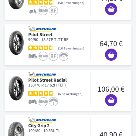
50
Bewertungen
Pilot Street
90/90 - 18 57P TLTT RF
64,70 €
16
Bewertungen
Pilot Street Radial
130/70 R 17 62H TLTT
106,00 €
6
Bewertungen
City Grip 2
100/80 - 10 53L TL
40,90 €