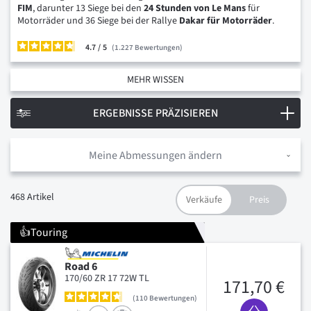
FIM
, darunter 13 Siege bei den
24 Stunden von Le Mans
für
Motorräder und 36 Siege bei der Rallye
Dakar für Motorräder
.
4.7
/
1.227
Bewertungen
MEHR WISSEN
ERGEBNISSE PRÄZISIEREN
Meine Abmessungen ändern
468
Artikel
👍Touring
Road 6
170/60 ZR 17 72W TL
171,70 €
110
Bewertungen