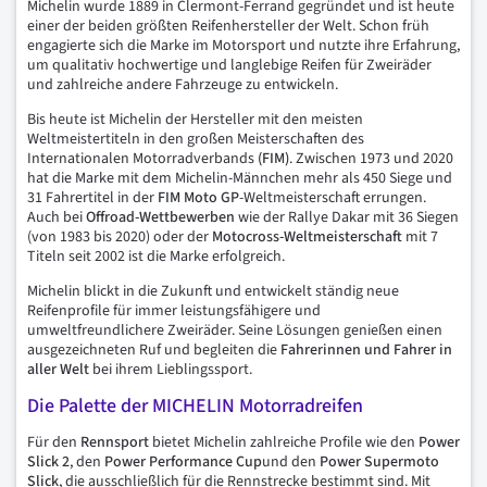
Michelin wurde 1889 in Clermont-Ferrand gegründet und ist heute
einer der beiden größten Reifenhersteller der Welt. Schon früh
engagierte sich die Marke im Motorsport und nutzte ihre Erfahrung,
um qualitativ hochwertige und langlebige Reifen für Zweiräder
und zahlreiche andere Fahrzeuge zu entwickeln.
Bis heute ist Michelin der Hersteller mit den meisten
Weltmeistertiteln in den großen Meisterschaften des
Internationalen Motorradverbands
(FIM)
. Zwischen 1973 und 2020
hat die Marke mit dem Michelin-Männchen mehr als 450 Siege und
31 Fahrertitel in der
FIM Moto GP
-Weltmeisterschaft errungen.
Auch bei
Offroad-Wettbewerben
wie der Rallye Dakar mit 36 Siegen
(von 1983 bis 2020) oder der
Motocross-Weltmeisterschaft
mit 7
Titeln seit 2002 ist die Marke erfolgreich.
Michelin blickt in die Zukunft und entwickelt ständig neue
Reifenprofile für immer leistungsfähigere und
umweltfreundlichere Zweiräder. Seine Lösungen genießen einen
ausgezeichneten Ruf und begleiten die
Fahrerinnen und Fahrer in
aller Welt
bei ihrem Lieblingssport.
Die Palette der MICHELIN Motorradreifen
Für den
Rennsport
bietet Michelin zahlreiche Profile wie den
Power
Slick 2
, den
Power Performance Cup
und den
Power Supermoto
Slick
, die ausschließlich für die Rennstrecke bestimmt sind. Mit