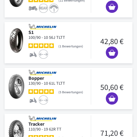
22
Bewertungen
S1
100/90 - 10 56J TLTT
42,80 €
1
Bewertungen
Bopper
130/90 - 10 61L TLTT
50,60 €
5
Bewertungen
Tracker
110/90 - 19 62R TT
71,20 €