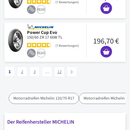
7
Bewertungen
Power Cup Evo
150/60 ZR 17 66W TL
196,70 €
7
Bewertungen
Seite
Vous lisez actuellement la page
Seite
Seite
Seite
1
Suivant
2
3
…
12
Motorradreifen Michelin 120/70 R17
Motorradreifen Michelin 1
Der Reifenhersteller MICHELIN