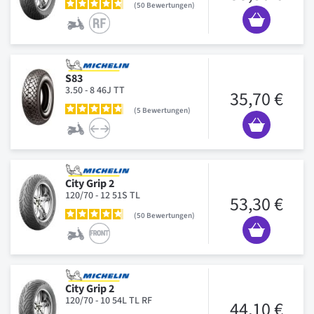
50
Bewertungen
S83
3.50 - 8 46J TT
35,70 €
5
Bewertungen
City Grip 2
120/70 - 12 51S TL
53,30 €
50
Bewertungen
City Grip 2
120/70 - 10 54L TL RF
44,10 €