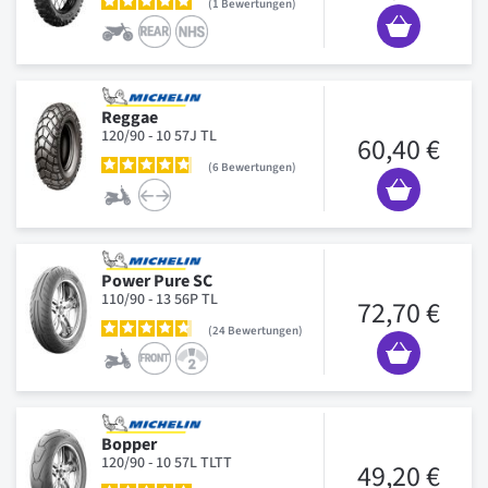
1
Bewertungen
Reggae
120/90 - 10 57J TL
60,40 €
6
Bewertungen
Power Pure SC
110/90 - 13 56P TL
72,70 €
24
Bewertungen
Bopper
120/90 - 10 57L TLTT
49,20 €