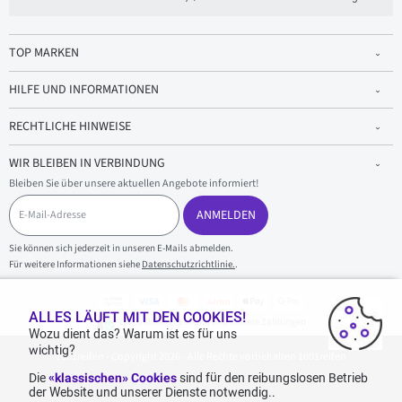
TOP MARKEN
HILFE UND INFORMATIONEN
RECHTLICHE HINWEISE
WIR BLEIBEN IN VERBINDUNG
Bleiben Sie über unsere aktuellen Angebote informiert!
E
-
ANMELDEN
M
a
Sie können sich jederzeit in unseren E-Mails abmelden.
i
Für weitere Informationen siehe
Datenschutzrichtlinie.
.
l
-
A
d
ALLES LÄUFT MIT DEN COOKIES!
100 % sicherer Einkauf und sichere Zahlungen
r
Wozu dient das? Warum ist es für uns
e
wichtig?
1001reifen - Copyright 2026 - Alle Rechte vorbehalten 1001reifen
s
s
Die
«klassischen» Cookies
sind für den reibungslosen Betrieb
e
der Website und unserer Dienste notwendig..