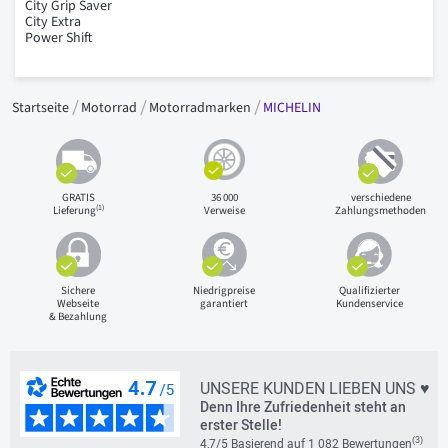
City Grip Saver
City Extra
Power Shift
Startseite
Motorrad
Motorradmarken
MICHELIN
GRATIS
36 000
verschiedene
(1)
Lieferung
Verweise
Zahlungsmethoden
Sichere
Niedrigpreise
Qualifizierter
Webseite
garantiert
Kundenservice
& Bezahlung
UNSERE KUNDEN LIEBEN UNS ♥
Denn Ihre Zufriedenheit steht an
erster Stelle!
(3)
4,7/5 Basierend auf 1 082 Bewertungen