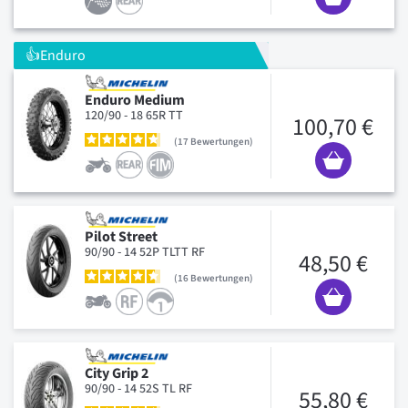
👍Enduro
Enduro Medium
120/90 - 18 65R TT
100,70 €
17
Bewertungen
Pilot Street
90/90 - 14 52P TLTT RF
48,50 €
16
Bewertungen
City Grip 2
90/90 - 14 52S TL RF
55,80 €