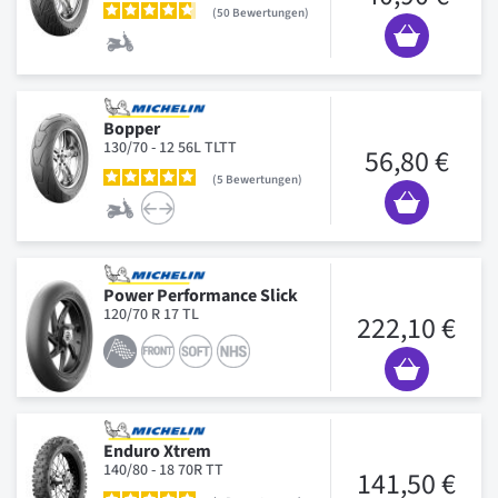
50
Bewertungen
Bopper
130/70 - 12 56L TLTT
56,80 €
5
Bewertungen
Power Performance Slick
120/70 R 17 TL
222,10 €
Enduro Xtrem
140/80 - 18 70R TT
141,50 €