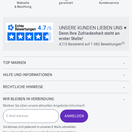
Webseite
garantiert
Kundenservice
& Bezahlung
UNSERE KUNDEN LIEBEN UNS ♥
Denn Ihre Zufriedenheit steht an
erster Stelle!
(3)
4,7/5 Basierend auf 1 082 Bewertungen
TOP MARKEN
HILFE UND INFORMATIONEN
RECHTLICHE HINWEISE
WIR BLEIBEN IN VERBINDUNG
Bleiben Sie über unsere aktuellen Angebote informiert!
E
-
ANMELDEN
M
a
Sie können sich jederzeit in unseren E-Mails abmelden.
i