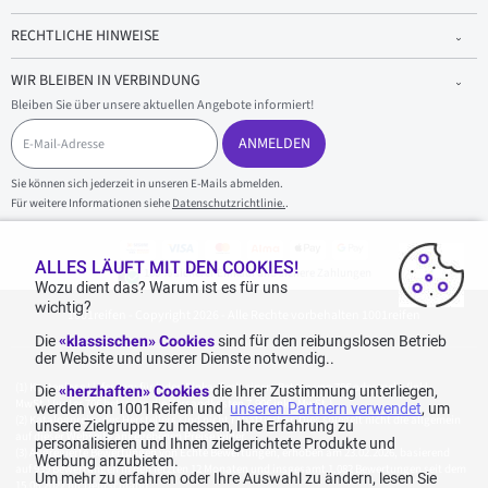
RECHTLICHE HINWEISE
WIR BLEIBEN IN VERBINDUNG
Bleiben Sie über unsere aktuellen Angebote informiert!
E
-
ANMELDEN
M
a
Sie können sich jederzeit in unseren E-Mails abmelden.
i
Für weitere Informationen siehe
Datenschutzrichtlinie.
.
l
-
A
d
ALLES LÄUFT MIT DEN COOKIES!
100 % sicherer Einkauf und sichere Zahlungen
r
Wozu dient das? Warum ist es für uns
e
wichtig?
1001reifen - Copyright 2026 - Alle Rechte vorbehalten 1001reifen
s
s
Die
«klassischen» Cookies
sind für den reibungslosen Betrieb
e
der Website und unserer Dienste notwendig..
Kostenlose Lieferung: für jeden Einkauf mit einem Betrag von 70€ oder mehr (inkl.
Die
«herzhaften» Cookies
die Ihrer Zustimmung unterliegen,
MwSt.) (unter 70€ betragen die Versandkosten 7,90€ inkl. MwSt.).
werden von 1001Reifen und
unseren Partnern verwendet
, um
Katalogpreise des Herstellers sind nicht rabattierbar. Dies spiegelt nicht die allgemein
unsere Zielgruppe zu messen, Ihre Erfahrung zu
auf dieser Webseite angegebenen Preise wider.
personalisieren und Ihnen zielgerichtete Produkte und
Aggregierte Bewertungen von Echte Bewertungen, erhoben am 23.02.2026, basierend
Werbung anzubieten.
auf 939 Bewertungen in den letzten 12 Monaten und insgesamt 1.082 Bewertungen seit dem
Um mehr zu erfahren oder Ihre Auswahl zu ändern, lesen Sie
15.06.2022 für Deutschland.