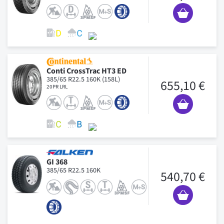
Conti CrossTrac HT3 ED
385/65 R22.5 160K (158L)
655,10 €
20PR LRL
GI 368
385/65 R22.5 160K
540,70 €