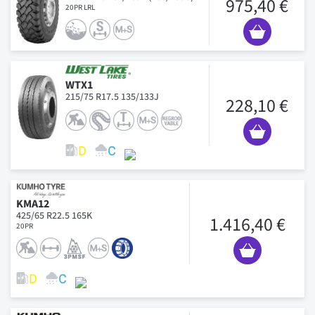
975,40 €
20PR LRL
WTX1
215/75 R17.5 135/133J
228,10 €
KMA12
425/65 R22.5 165K
1.416,40 €
20PR