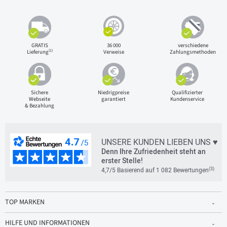
GRATIS
36 000
verschiedene
(1)
Lieferung
Verweise
Zahlungsmethoden
Sichere
Niedrigpreise
Qualifizierter
Webseite
garantiert
Kundenservice
& Bezahlung
UNSERE KUNDEN LIEBEN UNS ♥
Denn Ihre Zufriedenheit steht an
erster Stelle!
(3)
4,7/5 Basierend auf 1 082 Bewertungen
TOP MARKEN
HILFE UND INFORMATIONEN