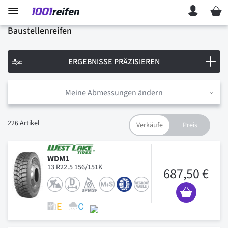
Mein 
Baustellenreifen
ERGEBNISSE PRÄZISIEREN
Meine Abmessungen ändern
226
Artikel
WDM1
13 R22.5 156/151K
687,50 €