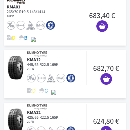
KMA01
265/70 R19.5 143/141J
683,40 €
18PR
KMA12
445/65 R22.5 169K
682,70 €
20PR
KMA12
425/65 R22.5 165K
624,80 €
20PR