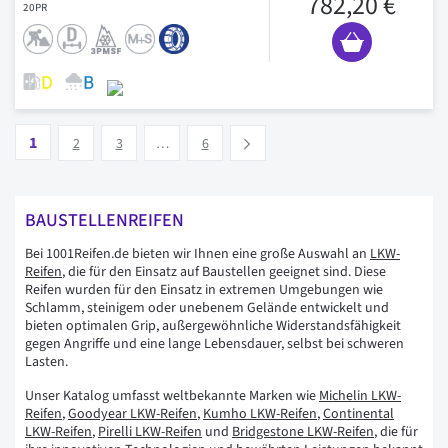
782,20 €
20PR
Seite
Vous lisez actuellement la page
Seite
Seite
Seite
1
Suivant
2
3
…
6
BAUSTELLENREIFEN
Bei 1001Reifen.de bieten wir Ihnen eine große Auswahl an
LKW-
Reifen
, die für den Einsatz auf Baustellen geeignet sind. Diese
Reifen wurden für den Einsatz in extremen Umgebungen wie
Schlamm, steinigem oder unebenem Gelände entwickelt und
bieten optimalen Grip, außergewöhnliche Widerstandsfähigkeit
gegen Angriffe und eine lange Lebensdauer, selbst bei schweren
Lasten.
Unser Katalog umfasst weltbekannte Marken wie
Michelin LKW-
Reifen
,
Goodyear LKW-Reifen
,
Kumho LKW-Reifen
,
Continental
LKW-Reifen
,
Pirelli LKW-Reifen
und
Bridgestone LKW-Reifen
, die für