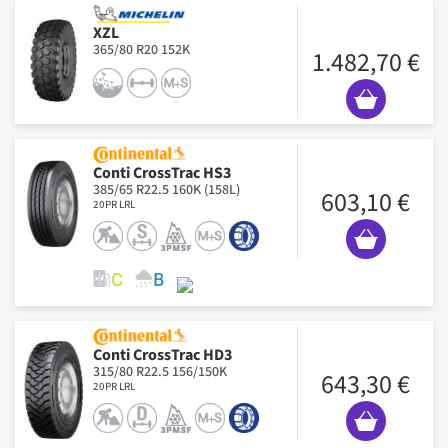
XZL
365/80 R20 152K
1.482,70 €
Conti CrossTrac HS3
385/65 R22.5 160K (158L)
603,10 €
20PR LRL
Conti CrossTrac HD3
315/80 R22.5 156/150K
643,30 €
20PR LRL