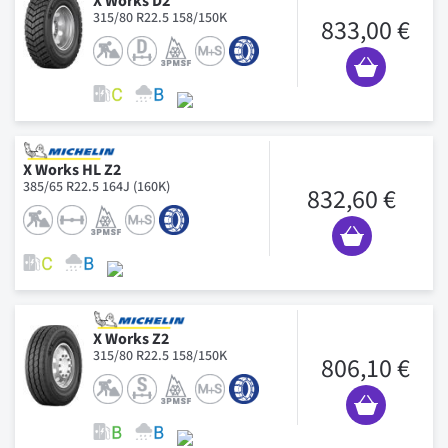
X Works D2
315/80 R22.5 158/150K
833,00 €
X Works HL Z2
385/65 R22.5 164J (160K)
832,60 €
X Works Z2
315/80 R22.5 158/150K
806,10 €