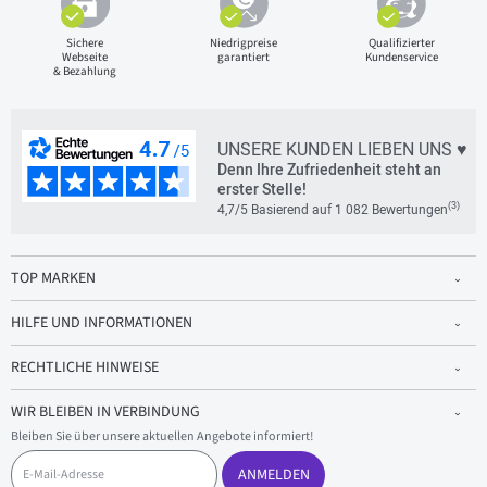
Sichere
Niedrigpreise
Qualifizierter
Webseite
garantiert
Kundenservice
& Bezahlung
UNSERE KUNDEN LIEBEN UNS ♥
Denn Ihre Zufriedenheit steht an
erster Stelle!
(3)
4,7/5 Basierend auf 1 082 Bewertungen
TOP MARKEN
HILFE UND INFORMATIONEN
RECHTLICHE HINWEISE
WIR BLEIBEN IN VERBINDUNG
Bleiben Sie über unsere aktuellen Angebote informiert!
E
-
ANMELDEN