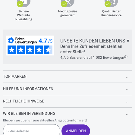
Sichere
Niedrigpreise
Qualifizierter
Webseite
garantiert
Kundenservice
& Bezahlung
UNSERE KUNDEN LIEBEN UNS ♥
Denn Ihre Zufriedenheit steht an
erster Stelle!
(3)
4,7/5 Basierend auf 1 082 Bewertungen
TOP MARKEN
HILFE UND INFORMATIONEN
RECHTLICHE HINWEISE
WIR BLEIBEN IN VERBINDUNG
Bleiben Sie über unsere aktuellen Angebote informiert!
E
-
ANMELDEN