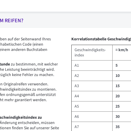
M REIFEN?
aben auf der Seitenwand Ihres
Korrelationstabelle Geschwindig
phabetischen Code (einen
r einem anderen Buchstaben
Geschwindigkeits-
= km/h
index
Stunde
zu bestimmen, mit welcher
A1
5
he Leistung beeinträchtigt wird.
üglich keine Fehler zu machen.
A2
10
n Originalreifen verwenden.
A3
15
chwindigkeitsindex zu montieren.
eifen ordnungsgemäß unterstützt
A4
20
cht mehr garantiert werden.
A5
25
A6
30
eschwindigkeitsindex zu
e Änderung entscheiden, müssen
A7
35
ionen finden Sie auf unserer Seite