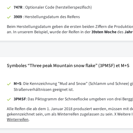
747R
: Optionaler Code (herstellerspezifisch)
3909
: Herstellungsdatum des Reifens
Beim Herstellungsdatum geben die ersten beiden Ziffern die Produktio
an. In unserem Beispiel, wurde der Reifen in der
39sten Woche
des
Jahr
Symboles “Three peak Mountain snow flake” (3PMSF) et M+S
M+S
: Die Kennzeichnung "Mud and Snow" (Schlamm und Schnee) gibt 
Straßenverhältnissen geeignet ist.
3PMSF
: Das Piktogramm der Schneeflocke umgeben von drei Berggipf
Alle Reifen die ab dem 1. Januar 2018 produziert werden, müssen mit
gekennzeichnet sein, um als Winterreifen zugelassen zu sein. X Weitere
Winterreifen
.