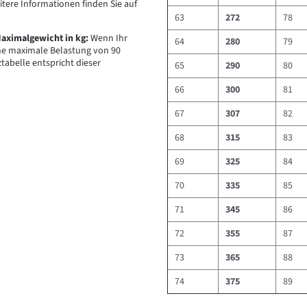
itere Informationen finden Sie auf
63
272
78
aximalgewicht in kg:
Wenn Ihr
64
280
79
eine maximale Belastung von 90
belle entspricht dieser
65
290
80
66
300
81
67
307
82
68
315
83
69
325
84
70
335
85
71
345
86
72
355
87
73
365
88
74
375
89