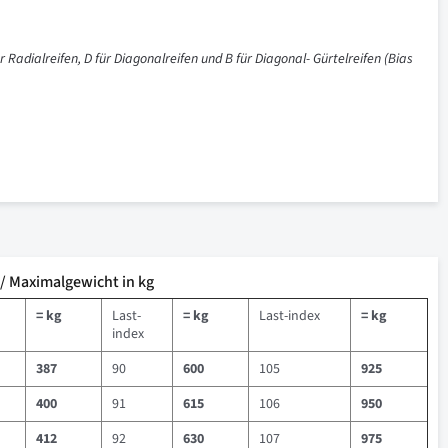
r Radialreifen, D für Diagonalreifen und B für Diagonal- Gürtelreifen (Bias
 / Maximalgewicht in kg
= kg
Last-
= kg
Last-index
= kg
index
387
90
600
105
925
400
91
615
106
950
412
92
630
107
975