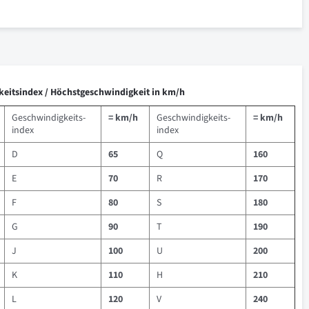
keitsindex / Höchstgeschwindigkeit in km/h
Geschwindigkeits-
= km/h
Geschwindigkeits-
= km/h
index
index
D
65
Q
160
E
70
R
170
F
80
S
180
G
90
T
190
J
100
U
200
K
110
H
210
L
120
V
240