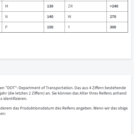
M
130
ZR
>240
N
140
W
270
P
150
Y
300
 "DOT": Department of Transportation. Das aus 4 Ziffern bestehende
ahr (die letzten 2 Ziffern) an. Sie können das Alter Ihres Reifens anhand
 identifizieren.
 anderem das Produktionsdatum des Reifens angeben. Wenn wir das obige
nen: