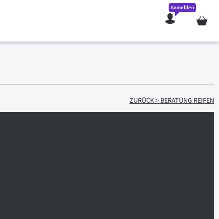
Anmelden
Mein W
ZURÜCK > BERATUNG REIFEN