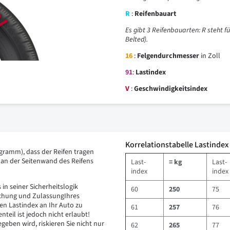
R
:
Reifenbauart
Es gibt 3 Reifenbauarten: R steht fü
Belted).
16
:
Felgendurchmesser
in Zoll
91
:
Lastindex
V
:
Geschwindigkeitsindex
Korrelationstabelle Lastindex
ogramm), dass der Reifen tragen
 an der Seitenwand des Reifens
Last-
= kg
Last-
index
index
n seiner Sicherheitslogik
60
250
75
uchung und ZulassungIhres
en Lastindex an Ihr Auto zu
61
257
76
teil ist jedoch nicht erlaubt!
geben wird, riskieren Sie nicht nur
62
265
77