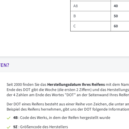
A8
40
B
50
C
60
FEN?
Seit 2000 finden Sie das
Herstellungsdatum Ihres Reifens
mit dem Namen
Ende des DOT gibt die Woche (die ersten 2 Ziffern) und das Herstellungsj
der 4 Zahlen am Ende des Wortes "DOT" an der Seitenwand Ihres Reifens
Der DOT eines Reifens besteht aus einer Reihe von Zeichen, die unter
Beispiel des Reifens hernehmen, gibt uns der DOT folgende Informatio
4B
: Code des Werks, in dem der Reifen hergestellt wurde
9Z
: Größencode des Herstellers