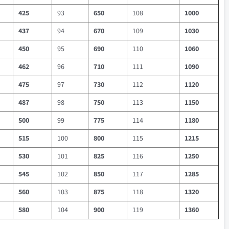
425
93
650
108
1000
437
94
670
109
1030
450
95
690
110
1060
462
96
710
111
1090
475
97
730
112
1120
487
98
750
113
1150
500
99
775
114
1180
515
100
800
115
1215
530
101
825
116
1250
545
102
850
117
1285
560
103
875
118
1320
580
104
900
119
1360