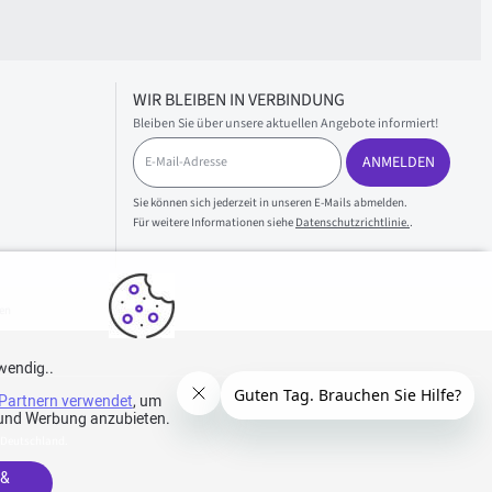
WIR BLEIBEN IN VERBINDUNG
Bleiben Sie über unsere aktuellen Angebote informiert!
E
ANMELDEN
-
M
a
Sie können sich jederzeit in unseren E-Mails abmelden.
i
Für weitere Informationen siehe
Datenschutzrichtlinie.
.
l
-
A
d
en
r
e
s
wendig..
s
e
Partnern verwendet
, um
e und Werbung anzubieten.
 Deutschland.
 &