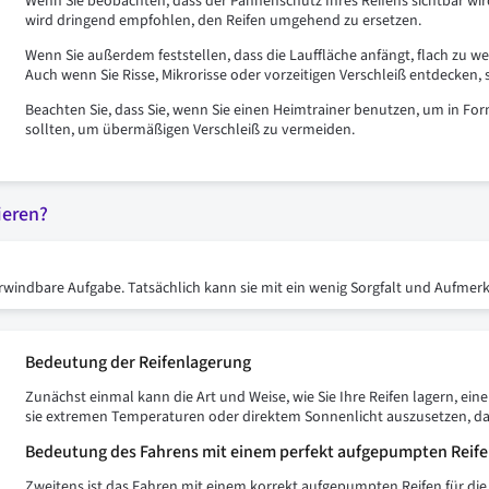
Wenn Sie beobachten, dass der Pannenschutz Ihres Reifens sichtbar wi
wird dringend empfohlen, den Reifen umgehend zu ersetzen.
Wenn Sie außerdem feststellen, dass die Lauffläche anfängt, flach zu werd
Auch wenn Sie Risse, Mikrorisse oder vorzeitigen Verschleiß entdecken,
Beachten Sie, dass Sie, wenn Sie einen Heimtrainer benutzen, um in For
sollten, um übermäßigen Verschleiß zu vermeiden.
ieren?
rwindbare Aufgabe. Tatsächlich kann sie mit ein wenig Sorgfalt und Aufmerk
Bedeutung der Reifenlagerung
Zunächst einmal kann die Art und Weise, wie Sie Ihre Reifen lagern, ein
sie extremen Temperaturen oder direktem Sonnenlicht auszusetzen, d
Bedeutung des Fahrens mit einem perfekt aufgepumpten Reif
Zweitens ist das Fahren mit einem korrekt aufgepumpten Reifen für di