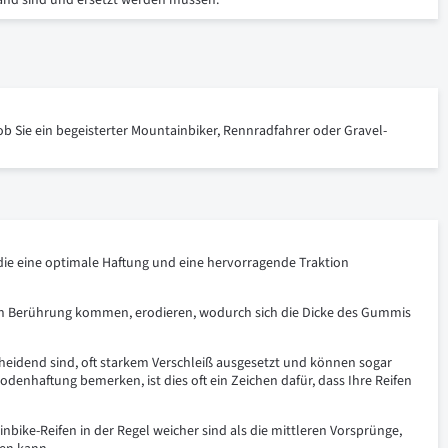
tand sind und ersetzt werden müssen.
 ob Sie ein begeisterter Mountainbiker, Rennradfahrer oder Gravel-
 die eine optimale Haftung und eine hervorragende Traktion
n in Berührung kommen, erodieren, wodurch sich die Dicke des Gummis
cheidend sind, oft starkem Verschleiß ausgesetzt und können sogar
denhaftung bemerken, ist dies oft ein Zeichen dafür, dass Ihre Reifen
nbike-Reifen in der Regel weicher sind als die mittleren Vorsprünge,