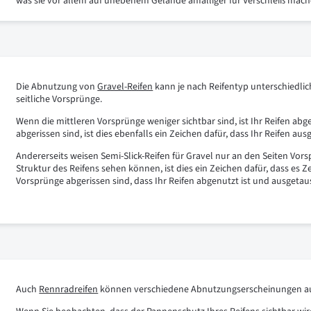
was sie vor allem auf unebenem Gelände anfälliger für Verschleiß mac
Die Abnutzung von
Gravel-Reifen
kann je nach Reifentyp unterschiedlich
seitliche Vorsprünge.
Wenn die mittleren Vorsprünge weniger sichtbar sind, ist Ihr Reifen ab
abgerissen sind, ist dies ebenfalls ein Zeichen dafür, dass Ihr Reifen a
Andererseits weisen Semi-Slick-Reifen für Gravel nur an den Seiten Vors
Struktur des Reifens sehen können, ist dies ein Zeichen dafür, dass es Ze
Vorsprünge abgerissen sind, dass Ihr Reifen abgenutzt ist und ausgeta
Auch
Rennradreifen
können verschiedene Abnutzungserscheinungen aufwei