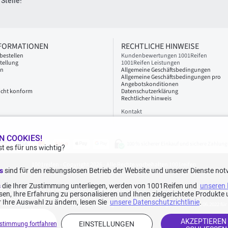
Stelle!
NFORMATIONEN
RECHTLICHE HINWEISE
bestellen
Kundenbewertungen 1001Reifen
tellung
1001Reifen Leistungen
en
Allgemeine Geschäftsbedingungen
Allgemeine Geschäftsbedingungen pro
Angebotskonditionen
 nicht konform
Datenschutzerklärung
Rechtlicher hinweis
Kontakt
N COOKIES!
100 % sicherer Einkauf und sichere Zahlung
t es für uns wichtig?
1001reifen - Copyright 2026 - Alle Rechte vorbehalten 1001reifen
es
sind für den reibungslosen Betrieb der Website und unserer Dienste not
s
die Ihrer Zustimmung unterliegen, werden von 1001Reifen und
unseren 
nter 70€ betragen die Versandkosten 7,90€ inkl. MwSt.).
en, Ihre Erfahrung zu personalisieren und Ihnen zielgerichtete Produkt
f dieser Webseite angegebenen Preise wider.
 Ihre Auswahl zu ändern, lesen Sie
unsere Datenschutzrichtlinie
.
 Bewertungen in den letzten 12 Monaten und insgesamt 1.082 Bewertungen seit dem 15.06.2022 für
AKZEPTIEREN
EINSTELLUNGEN
stimmung fortfahren