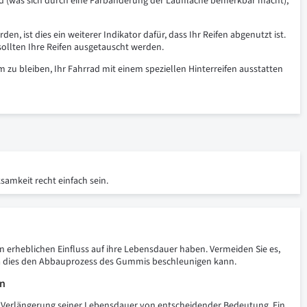
rd (was sich durch eine Farbänderung der Lauffläche bemerkbar macht),
en, ist dies ein weiterer Indikator dafür, dass Ihr Reifen abgenutzt ist.
 sollten Ihre Reifen ausgetauscht werden.
m zu bleiben, Ihr Fahrrad mit einem speziellen Hinterreifen ausstatten
samkeit recht einfach sein.
en erheblichen Einfluss auf ihre Lebensdauer haben. Vermeiden Sie es,
a dies den Abbauprozess des Gummis beschleunigen kann.
en
e Verlängerung seiner Lebensdauer von entscheidender Bedeutung. Ein