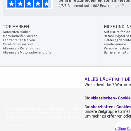
Denn Ihre Zufriedenheit steht an erster 
(3)
4,7/5 Basierend auf 1 082 Bewertungen
TOP MARKEN
HILFE UND I
Autoreifen Marken
Auf 1001reifen.de 
Motorradreifen Marken
Bezahlung der bes
Fahrradreifen Marken
Lieferung der reif
Quad Reifen marken
Kundenservice
Alle unsere Reifengrößen
Persönliche daten
Alle unsere Motorradreifengrößen
Barrierefreiheit :
ALLES LÄUFT MIT DE
Wozu dient das? Warum is
Die
«klassischen» Cooki
Die
«herzhaften» Cookie
Kostenlose Lieferung: für jeden Einkauf mit einem Betrag von 70€ oder mehr (inkl. MwSt.) (u
unsere Zielgruppe zu mess
Katalogpreise des Herstellers sind nicht rabattierbar. Dies spiegelt nicht die allgemein au
Um mehr zu erfahren oder
Aggregierte Bewertungen von Echte Bewertungen, erhoben am 23.02.2026, basierend auf 939
*
Angebotskonditionen
x Ohne Zu