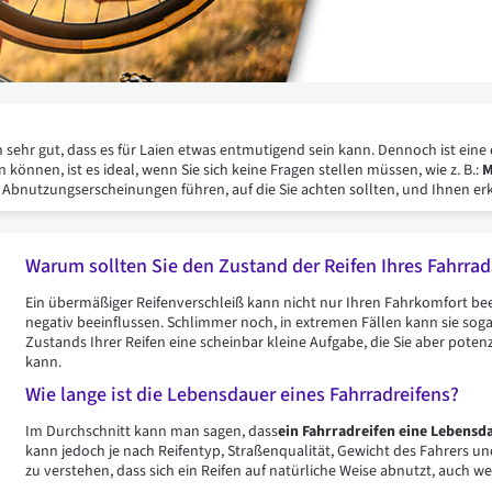
hen sehr gut, dass es für Laien etwas entmutigend sein kann. Dennoch ist ei
 können, ist es ideal, wenn Sie sich keine Fragen stellen müssen, wie z. B.:
M
ie Abnutzungserscheinungen führen, auf die Sie achten sollten, und Ihnen e
Warum sollten Sie den Zustand der Reifen Ihres Fahrra
Ein übermäßiger Reifenverschleiß kann nicht nur Ihren Fahrkomfort beei
negativ beeinflussen. Schlimmer noch, in extremen Fällen kann sie soga
Zustands Ihrer Reifen eine scheinbar kleine Aufgabe, die Sie aber poten
kann.
Wie lange ist die Lebensdauer eines Fahrradreifens?
Im Durchschnitt kann man sagen, dass
ein Fahrradreifen eine Lebensd
kann jedoch je nach Reifentyp, Straßenqualität, Gewicht des Fahrers un
zu verstehen, dass sich ein Reifen auf natürliche Weise abnutzt, auch wen