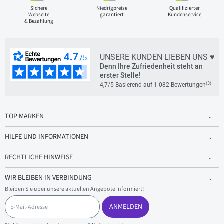
Sichere
Niedrigpreise
Qualifizierter
Webseite
garantiert
Kundenservice
& Bezahlung
UNSERE KUNDEN LIEBEN UNS ♥
Denn Ihre Zufriedenheit steht an
erster Stelle!
(3)
4,7/5 Basierend auf 1 082 Bewertungen
TOP MARKEN
HILFE UND INFORMATIONEN
RECHTLICHE HINWEISE
WIR BLEIBEN IN VERBINDUNG
Bleiben Sie über unsere aktuellen Angebote informiert!
E
-
ANMELDEN
M
a