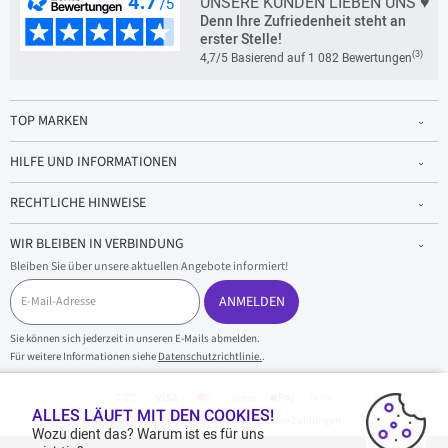
UNSERE KUNDEN LIEBEN UNS ♥
Denn Ihre Zufriedenheit steht an
erster Stelle!
(3)
4,7/5 Basierend auf 1 082 Bewertungen
TOP MARKEN
HILFE UND INFORMATIONEN
RECHTLICHE HINWEISE
WIR BLEIBEN IN VERBINDUNG
Bleiben Sie über unsere aktuellen Angebote informiert!
E
-
ANMELDEN
M
a
Sie können sich jederzeit in unseren E-Mails abmelden.
i
Für weitere Informationen siehe
Datenschutzrichtlinie.
.
l
-
A
d
ALLES LÄUFT MIT DEN COOKIES!
100 % sicherer Einkauf und sichere Zahlungen
r
Wozu dient das? Warum ist es für uns
e