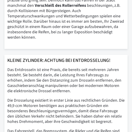
präzise und griffig sein. Dennoch kann das Fahren in der Stadt
manchmal den
Verschleiß des Rollerreifens
beschleunigen, z.B.
durch Kollisionen mit Bürgersteigen. Auch
Temperaturschwankungen und Wetterbedingungen spielen eine
wichtige Rolle. Darüber hinaus ist es immer am besten, Ihr Zweirad
geschützt in einem Raum oder einer Garage aufzubewahren, da
insbesondere die Reifen, bei zu langer Exposition beschädigt
werden können.
KLEINE ZYLINDER: ACHTUNG BEI ENTDROSSELUNG!
Das Entdrosseln ist eine Praxis, die bereits seit mehreren Jahren
besteht. Sie besteht darin, die Leistung Ihres Fahrzeugs zu
erhöhen, indem Sie den Distanzring zum Drosseln entfernen, den
Gasschieberanschlag manipulieren oder bei modernen Motoren
die elektronische Drossel entfernen.
Die Drosselung existiert in erster Linie aus rechtlichen Gründen. Die
49,9 ccm Motoren benötigen aus praktischen Gründen ein
besonderes Beschleunigungsvermögen, damit diese Fahrzeuge
den üblichen Verkehr nicht behindern. Sie haben daher ein relativ
hohes Drehmoment, aber ihre Geschwindigkeit ist begrenzt.
Das Fahrgestell, das Bremssystem, die Räder und die Reifen sind