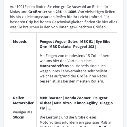
Auf 1001Reifen finden Sie eine große Auswahl an Reifen für
Mofas und
Großroller
von
23€
bis
160€
. Von vielseitigen Reifen
bis hin zu leistungsstarken Reifen für Ihr Leichtkraftrad. Für
besseren Grip bei hohen Geschwindigkeiten finden Sie hier alles
was Sie brauchen in den von Ihnen gewünschten Größen.
Mopeds
Peugeot Vogue
|
Solex
|
MBK 51
|
Bye Bike
One
|
MBK Dakota
|
Peugeot 103
| ...
Mit Felgen von mindestens 15 Zoll nähern
wir uns hier den Vorteilen eines
Motorradreifens
an. Mopeds sind auch
wegen ihres Fahrverhaltens sehr beliebt,
welches aufgrund der Größe ihrer Räder
besser ist, als bei den meisten Rollern.
Reifen
MBK Booster
|
Honda Zoomer
|
Peugeot
Motorroller
Kisbee
|
MBK Nitro
|
Kimco Agility
|
Piaggio
Fly | ...
weniger als
50ccm
Die Leistung und die Größe dieses
Motorrollers erfordern ein gewisses Maß an