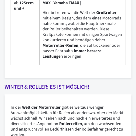
ab
125ccm
MAX
|
Yamaha TMAX
| ...
und +
Hier betreten wir die Welt der
Großroller
mit einem Design, das dem eines Motorrads
nahe kommt, wobei die Hauptmerkmale
der Roller beibehalten werden. Diese
Kraftpakete können mit einigen Sportwagen
konkurrieren und benötigen daher
Motorroller-Reifen
, die auf trockener oder
nasser Fahrbahn
immer bessere
Leistungen
erbringen.
WINTER & ROLLER: ES IST MÖGLICH!
In der
Welt der Motorroller
gibt es weitaus weniger
Auswahlmöglichkeiten für Reifen als anderswo. Aber der Markt
wächst schnell. Wir sehen nach und nach ein erweitertes und
diversifiziertes Angebot an
Rollerreifen
, um den wachsenden
und anspruchsvollen Bedürfnissen der Rollerfahrer gerecht zu
werden.