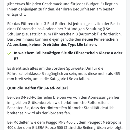
gibt etwas für jeden Geschmack und für jedes Budget. Es liegt an
Ihnen denjenigen zu finden, der Ihren Bedürfnissen am besten
entspricht.
Für das Führen eines 3-Rad-Rollers ist jedoch gesetzlich der Besitz
eines Führerscheins A oder einer 7-stündigen Schulung (L5e-
Schulung) zusätzlich zum Führerschein B (Automobil) erforderlich.
Darüber hinaus können diejenigen, die den
neuen Führerschein
A2 besitzen, keinen Dreiräder des Typs L5e fahren.
In welchem Fall benötigen Sie die Führerschein Klasse A oder
B?
Es dreht sich alles um die vordere Spurweite. Um für die
Führerscheinklasse B zugänglich zu sein, muss diese mehr als 465
mm breit sein, um in die Kategorie L5e zu fallen.
QUID die Reifen für 3-Rad-Roller?
Bei den 3-Rad-Rollerreifen bleiben wir von den Abmessungen her
im gleichen Größenbereich wie herkömmliche Rollerreifen.
Beachten Sie, dass der Hinterreifen für mehr Stabilität deutlich
breiter sein wird als der Vorderreifen.
Bei Modellen wie dem Piaggo MP3 400 LT, dem Peugeot Metropolis
400 oder dem GILERA Fuoco 500 LT sind die Reifengrößen wie folgt: