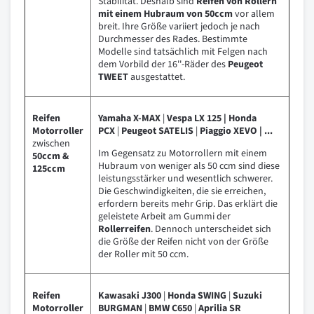
Stabilität. Deshalb sind
Reifen von Rollern
mit einem Hubraum von 50ccm
vor allem
breit. Ihre Größe variiert jedoch je nach
Durchmesser des Rades. Bestimmte
Modelle sind tatsächlich mit Felgen nach
dem Vorbild der 16''-Räder des
Peugeot
TWEET
ausgestattet.
Reifen
Yamaha X-MAX
|
Vespa LX 125 | Honda
Motorroller
PCX
|
Peugeot SATELIS
|
Piaggio XEVO | ...
zwischen
Im Gegensatz zu Motorrollern mit einem
50ccm &
Hubraum von weniger als 50 ccm sind diese
125ccm
leistungsstärker und wesentlich schwerer.
Die Geschwindigkeiten, die sie erreichen,
erfordern bereits mehr Grip. Das erklärt die
geleistete Arbeit am Gummi der
Rollerreifen
. Dennoch unterscheidet sich
die Größe der Reifen nicht von der Größe
der Roller mit 50 ccm.
Reifen
Kawasaki J300
|
Honda SWING
|
Suzuki
Motorroller
BURGMAN
|
BMW C650
|
Aprilia SR