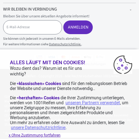
WIR BLEIBEN IN VERBINDUNG
Bleiben Sie über unsere aktuellen Angebote informiert!
E
-
ANMELDEN
M
a
Sie können sich jederzeit in unseren E-Mails abmelden.
i
Für weitere Informationen siehe
Datenschutzrichtlinie.
.
l
-
A
d
ALLES LÄUFT MIT DEN COOKIES!
100 % sicherer Einkauf und sichere Zahlungen
r
Wozu dient das? Warum ist es für uns
e
wichtig?
1001reifen - Copyright 2026 - Alle Rechte vorbehalten 1001reifen
s
s
Die
«klassischen» Cookies
sind für den reibungslosen Betrieb
e
der Website und unserer Dienste notwendig..
Kostenlose Lieferung: für jeden Einkauf mit einem Betrag von 70€ oder mehr (inkl.
Die
«herzhaften» Cookies
die Ihrer Zustimmung unterliegen,
MwSt.) (unter 70€ betragen die Versandkosten 7,90€ inkl. MwSt.).
werden von 1001Reifen und
unseren Partnern verwendet
, um
Katalogpreise des Herstellers sind nicht rabattierbar. Dies spiegelt nicht die allgemein
unsere Zielgruppe zu messen, Ihre Erfahrung zu
auf dieser Webseite angegebenen Preise wider.
personalisieren und Ihnen zielgerichtete Produkte und
Aggregierte Bewertungen von Echte Bewertungen, erhoben am 23.02.2026, basierend
Werbung anzubieten.
auf 939 Bewertungen in den letzten 12 Monaten und insgesamt 1.082 Bewertungen seit dem
Um mehr zu erfahren oder Ihre Auswahl zu ändern, lesen Sie
15.06.2022 für Deutschland.
unsere Datenschutzrichtlinie
.
*
Angebotskonditionen
x Ohne Zustimmung fortfahren