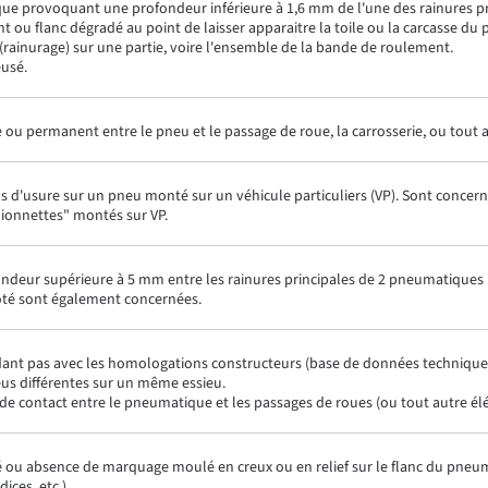
que provoquant une profondeur inférieure à 1,6 mm de l'une des rainures pr
 ou flanc dégradé au point de laisser apparaitre la toile ou la carcasse d
(rainurage) sur une partie, voire l'ensemble de la bande de roulement.
usé.
e ou permanent entre le pneu et le passage de roue, la carrosserie, ou tout
s d'usure sur un pneu monté sur un véhicule particuliers (VP). Sont concern
onnettes" montés sur VP.
fondeur supérieure à 5 mm entre les rainures principales de 2 pneumatiques
té sont également concernées.
dant pas avec les homologations constructeurs (base de données technique
us différentes sur un même essieu.
 de contact entre le pneumatique et les passages de roues (ou tout autre 
té ou absence de marquage moulé en creux ou en relief sur le flanc du pneu
ices, etc.).