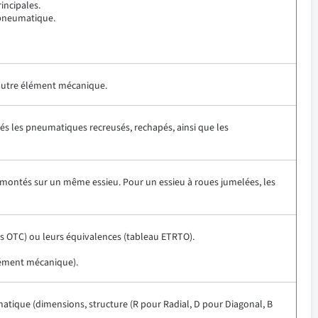
incipales.
u pneumatique.
 autre élément mécanique.
és les pneumatiques recreusés, rechapés, ainsi que les
 montés sur un même essieu. Pour un essieu à roues jumelées, les
s OTC) ou leurs équivalences (tableau ETRTO).
élément mécanique).
matique (dimensions, structure (R pour Radial, D pour Diagonal, B