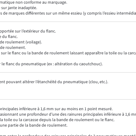
eumatique non conforme au marquage.
sur jante inadaptée.
de marques différentes sur un même essieu (y compris l’essieu intermédiai
pportée sur l’extérieur du flanc.
 du flanc.
de roulement (voilage).
 de roulement.
 sur le flanc ou la bande de roulement laissant apparaître la toile ou la ca
r le flanc du pneumatique (ex : altération du caoutchouc).
nt pouvant altérer l’étanchéité du pneumatique (clou, etc.).
principales inférieure à 1,6 mm sur au moins en 1 point mesuré.
asionnant une profondeur d’une des rainures principales inférieure à 1,6 m
 la toile ou la carcasse depuis la bande de roulement ou le flanc.
 une partie de la bande de roulement.