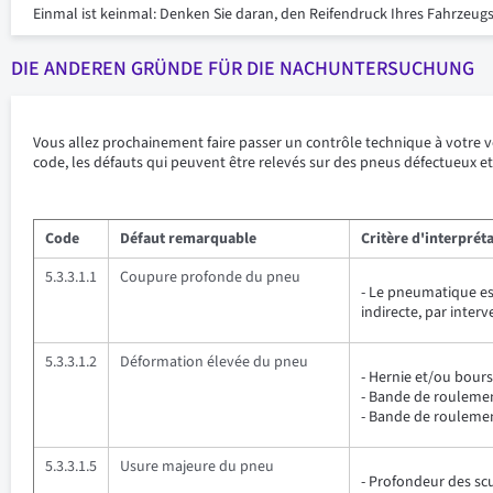
Einmal ist keinmal: Denken Sie daran, den Reifendruck Ihres Fahrzeugs
DIE ANDEREN GRÜNDE FÜR DIE NACHUNTERSUCHUNG
Vous allez prochainement faire passer un contrôle technique à votre v
code, les défauts qui peuvent être relevés sur des pneus défectueux et
Code
Défaut remarquable
Critère d'interprét
5.3.3.1.1
Coupure profonde du pneu
- Le pneumatique est
indirecte, par inter
5.3.3.1.2
Déformation élevée du pneu
- Hernie et/ou bours
- Bande de roulemen
- Bande de roulemen
5.3.3.1.5
Usure majeure du pneu
- Profondeur des scu