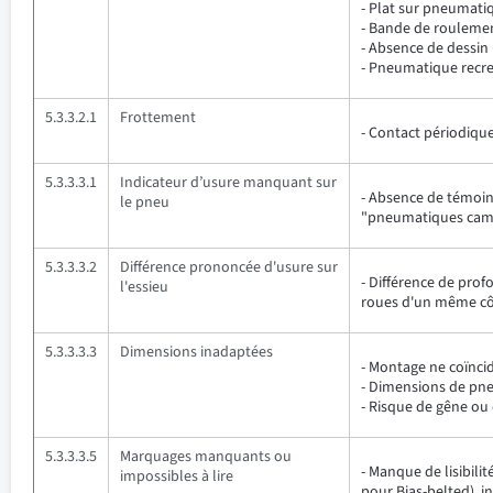
- Plat sur pneumati
- Bande de roulement
- Absence de dessin 
- Pneumatique recre
5.3.3.2.1
Frottement
- Contact périodiqu
5.3.3.3.1
Indicateur d’usure manquant sur
- Absence de témoin
le pneu
"pneumatiques cami
5.3.3.3.2
Différence prononcée d'usure sur
- Différence de pro
l'essieu
roues d'un même cô
5.3.3.3.3
Dimensions inadaptées
- Montage ne coïnci
- Dimensions de pne
- Risque de gêne ou
5.3.3.3.5
Marquages manquants ou
- Manque de lisibili
impossibles à lire
pour Bias-belted), ind