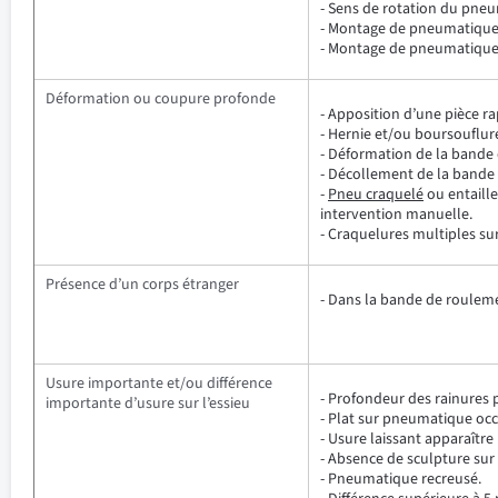
- Sens de rotation du pn
- Montage de pneumatique 
- Montage de pneumatiques 
Déformation ou coupure profonde
- Apposition d’une pièce ra
- Hernie et/ou boursouflure
- Déformation de la bande 
- Décollement de la bande
-
Pneu craquelé
ou entaille
intervention manuelle.
- Craquelures multiples su
Présence d’un corps étranger
- Dans la bande de rouleme
Usure importante et/ou différence
- Profondeur des rainures 
importante d’usure sur l’essieu
- Plat sur pneumatique occ
- Usure laissant apparaître
- Absence de sculpture sur
- Pneumatique recreusé.