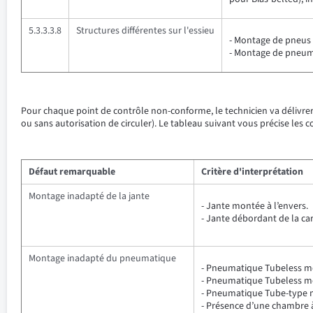
5.3.3.3.8
Structures différentes sur l'essieu
- Montage de pneus de
- Montage de pneuma
Pour chaque point de contrôle non-conforme, le technicien va délivre
ou sans autorisation de circuler). Le tableau suivant vous précise les
Défaut remarquable
Critère d'interprétation
Montage inadapté de la jante
- Jante montée à l’envers.
- Jante débordant de la car
Montage inadapté du pneumatique
- Pneumatique Tubeless mon
- Pneumatique Tubeless mo
- Pneumatique Tube-type m
- Présence d’une chambre à