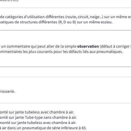
 catégories d'utilisation différentes (route, circuit, neige...) sur un même e
tiques de structures différentes (R, D ou B) sur un même essieu.
r un commentaire qui peut aller de la simple
observation
(défaut à corriger 
 commentaires les plus courants pour les défauts liés aux pneumatiques.
rosserie.
té sur jante tubeless avec chambre à air.
nté sur jante Tube-type sans chambre à air.
onté sur jante tubeless avec chambre à air.
 air dans un pneumatique de série inférieure à 65.