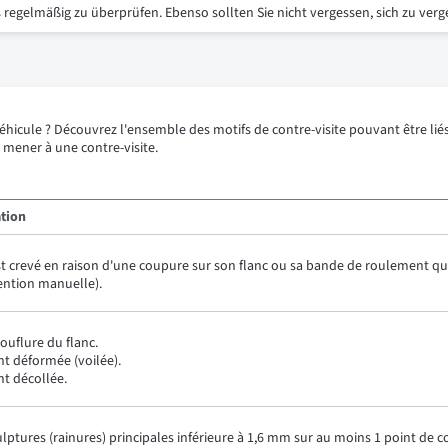
 regelmäßig zu überprüfen. Ebenso sollten Sie nicht vergessen, sich zu verg
éhicule ? Découvrez l'ensemble des motifs de contre-visite pouvant être l
 mener à une contre-visite.
ation
 crevé en raison d'une coupure sur son flanc ou sa bande de roulement qui l
vention manuelle).
ouflure du flanc.
t déformée (voilée).
t décollée.
lptures (rainures) principales inférieure à 1,6 mm sur au moins 1 point de 