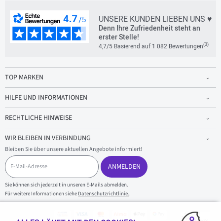
UNSERE KUNDEN LIEBEN UNS ♥
Denn Ihre Zufriedenheit steht an
erster Stelle!
(3)
4,7/5 Basierend auf 1 082 Bewertungen
TOP MARKEN
HILFE UND INFORMATIONEN
RECHTLICHE HINWEISE
WIR BLEIBEN IN VERBINDUNG
Bleiben Sie über unsere aktuellen Angebote informiert!
E
-
ANMELDEN
M
a
Sie können sich jederzeit in unseren E-Mails abmelden.
i
Für weitere Informationen siehe
Datenschutzrichtlinie.
.
l
-
A