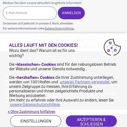
Bleiben Sie über unsere aktuellen Angebote informiert!
E
-
ANMELDEN
M
a
Sie können sich jederzeit in unseren E-Mails abmelden.
i
Für weitere Informationen siehe
Datenschutzrichtlinie.
.
l
-
A
d
ALLES LÄUFT MIT DEN COOKIES!
100 % sicherer Einkauf und sichere Zahlungen
r
Wozu dient das? Warum ist es für uns
e
wichtig?
1001reifen - Copyright 2026 - Alle Rechte vorbehalten 1001reifen
s
s
Die
«klassischen» Cookies
sind für den reibungslosen Betrieb
e
der Website und unserer Dienste notwendig..
Kostenlose Lieferung: für jeden Einkauf mit einem Betrag von 70€ oder mehr (inkl.
Die
«herzhaften» Cookies
die Ihrer Zustimmung unterliegen,
MwSt.) (unter 70€ betragen die Versandkosten 7,90€ inkl. MwSt.).
werden von 1001Reifen und
unseren Partnern verwendet
, um
Katalogpreise des Herstellers sind nicht rabattierbar. Dies spiegelt nicht die allgemein
unsere Zielgruppe zu messen, Ihre Erfahrung zu
auf dieser Webseite angegebenen Preise wider.
personalisieren und Ihnen zielgerichtete Produkte und
Aggregierte Bewertungen von Echte Bewertungen, erhoben am 23.02.2026, basierend
Werbung anzubieten.
auf 939 Bewertungen in den letzten 12 Monaten und insgesamt 1.082 Bewertungen seit dem
Um mehr zu erfahren oder Ihre Auswahl zu ändern, lesen Sie
15.06.2022 für Deutschland.
unsere Datenschutzrichtlinie
.
*
Angebotskonditionen
x Ohne Zustimmung fortfahren
AKZEPTIEREN &
EINSTELLUNGEN
SCHLIESSEN