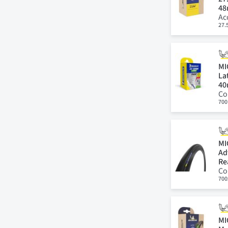
4
Ac
27.5
MI
La
4
Co
700
MI
Ad
Re
Co
700
MI