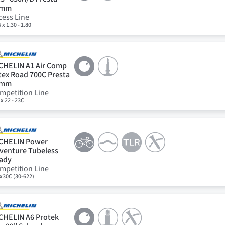
8mm
cess Line
 x 1.30 - 1.80
CHELIN A1 Air Comp
tex Road 700C Presta
0mm
mpetition Line
 x 22 - 23C
CHELIN Power
venture Tubeless
ady
mpetition Line
x30C (30-622)
CHELIN A6 Protek