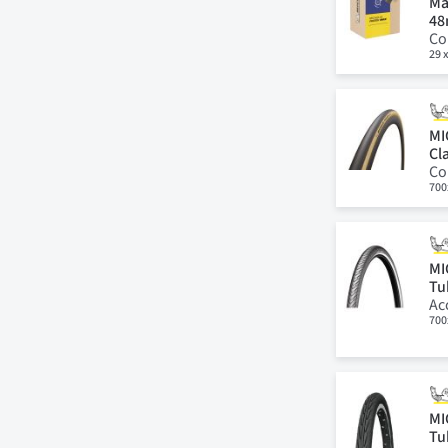
Ma
4
Co
29 x
MI
Cl
Co
700
MI
Tu
Ac
700
MI
Tu