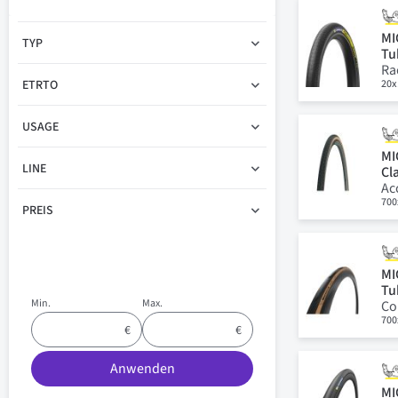
MI
TYP
Tu
Ra
20x
ETRTO
USAGE
MI
LINE
Cl
Ac
700
PREIS
MI
Tu
Min.
Max.
Co
700
Anwenden
MI