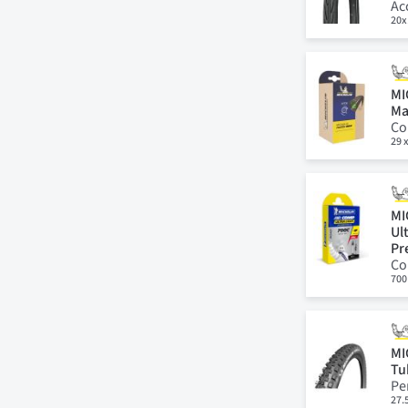
Ac
20x
MI
Ma
Co
29 x
MI
Ul
Pr
Co
700
MI
Tu
Pe
27.