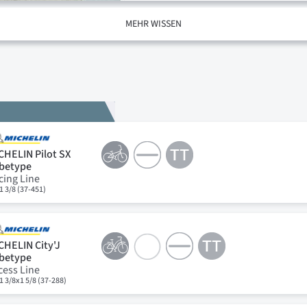
MEHR WISSEN
CHELIN Pilot SX
betype
cing Line
1 3/8 (37-451)
CHELIN City'J
betype
cess Line
1 3/8x1 5/8 (37-288)