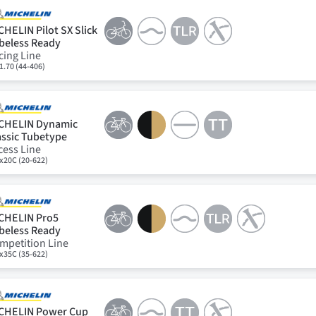
CHELIN Pilot SX Slick
beless Ready
cing Line
1.70 (44-406)
CHELIN Dynamic
assic Tubetype
cess Line
x20C (20-622)
CHELIN Pro5
beless Ready
mpetition Line
x35C (35-622)
CHELIN Power Cup