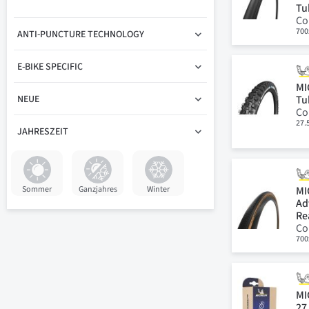
Tu
Co
700
ANTI-PUNCTURE TECHNOLOGY
E-BIKE SPECIFIC
MI
Tu
NEUE
Co
27.
JAHRESZEIT
MI
Sommer
Ganzjahres
Winter
Ad
Re
Co
700
MI
27