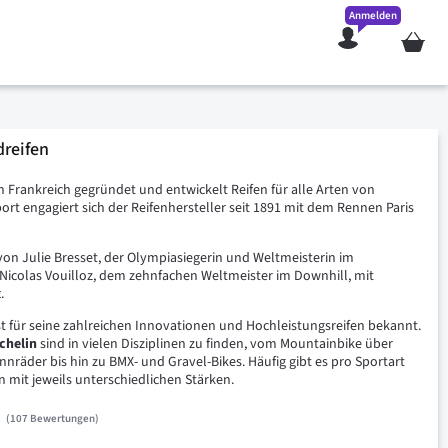
Anmelden
Mein W
dreifen
n Frankreich gegründet und entwickelt Reifen für alle Arten von
rt engagiert sich der Reifenhersteller seit 1891 mit dem Rennen Paris
von Julie Bresset, der Olympiasiegerin und Weltmeisterin im
Nicolas Vouilloz, dem zehnfachen Weltmeister im Downhill, mit
.
ist für seine zahlreichen Innovationen und Hochleistungsreifen bekannt.
chelin
sind in vielen Disziplinen zu finden, vom Mountainbike über
nnräder bis hin zu BMX- und Gravel-Bikes. Häufig gibt es pro Sportart
 mit jeweils unterschiedlichen Stärken.
107
Bewertungen