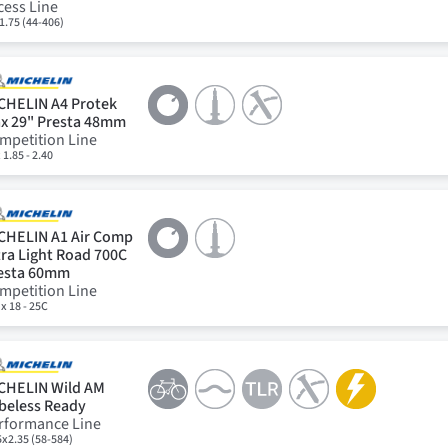
cess Line
1.75 (44-406)
CHELIN A4 Protek
x 29" Presta 48mm
mpetition Line
 1.85 - 2.40
CHELIN A1 Air Comp
tra Light Road 700C
esta 60mm
mpetition Line
 x 18 - 25C
CHELIN Wild AM
beless Ready
rformance Line
5x2.35 (58-584)