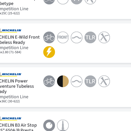
betype
mpetition Line
x25C (25-622)
CHELIN E-Wild Front
beless Ready
mpetition Line
5x2.80 (71-584)
CHELIN Power
venture Tubeless
ady
mpetition Line
x36C (30-622)
CHELIN B3 Air Stop
.5" 650A/B Presta