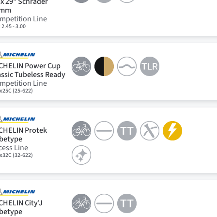
x 29" Schrader
8mm
mpetition Line
 2.45 - 3.00
CHELIN Power Cup
assic Tubeless Ready
mpetition Line
x25C (25-622)
CHELIN Protek
betype
cess Line
x32C (32-622)
CHELIN City'J
betype