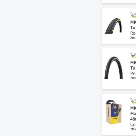
MI
Tu
Ra
20x
MI
Tu
Pe
700
MI
Ma
4
Co
28 x