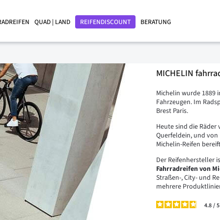
RADREIFEN
QUAD | LAND
REIFENDISCOUNT
BERATUNG
MICHELIN fahrra
Michelin wurde 1889 i
Fahrzeugen. Im Radspo
Brest Paris.
Heute sind die Räder 
Querfeldein, und von 
Michelin-Reifen bereift
Der Reifenhersteller 
Fahrradreifen von Mi
Straßen-, City- und Re
mehrere Produktlinien
4.8
/