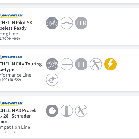
CHELIN Pilot SX
beless Ready
cing Line
1.70 (44-406)
CHELIN City Touring
betype
rformance Line
x40C (40-622)
CHELIN A3 Protek
x 28" Schrader
8mm
mpetition Line
 1.30 - 1.80