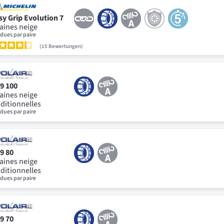
sy Grip Evolution 7
aines neige
dues par paire
15
Bewertungen
9 100
aines neige
aditionnelles
dues par paire
9 80
aines neige
aditionnelles
dues par paire
9 70