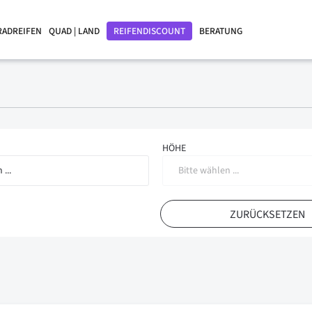
RADREIFEN
QUAD | LAND
REIFENDISCOUNT
BERATUNG
HÖHE
 ...
Bitte wählen ...
ZURÜCKSETZEN