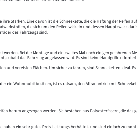
re Stärken. Eine davon ist die Schneekette, die die Haftung der Reifen auf
werkstoffen, die sich um den Reifen wickeln und dessen Hauptzweck darin be
rräder des Fahrzeugs sind.
nt werden. Bei der Montage und ein zweites Mal nach einigen gefahrenen Met
t, sobald das Fahrzeug angelassen wird. Es sind keine Handgriffe erforderli
eiten und vereisten Flächen. Um sicher zu fahren, sind Schneeketten ideal. 
der ein Wohnmobil besitzen, ist es ratsam, den Allradantrieb mit Schneeke
Reifen herum angezogen werden. Sie bestehen aus Polyesterfasern, die das 
e haben ein sehr gutes Preis-Leistungs-Verhältnis und sind einfach zu mon