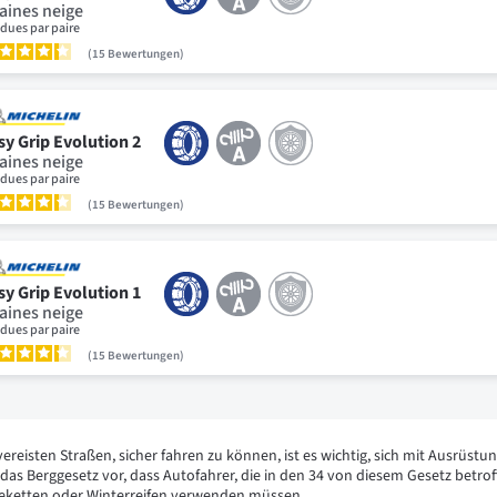
aines neige
dues par paire
15
Bewertungen
sy Grip Evolution 2
aines neige
dues par paire
15
Bewertungen
sy Grip Evolution 1
aines neige
dues par paire
15
Bewertungen
vereisten Straßen, sicher fahren zu können, ist es wichtig, sich mit Ausrüs
 das Berggesetz vor, dass Autofahrer, die in den 34 von diesem Gesetz bet
eketten oder Winterreifen verwenden müssen.