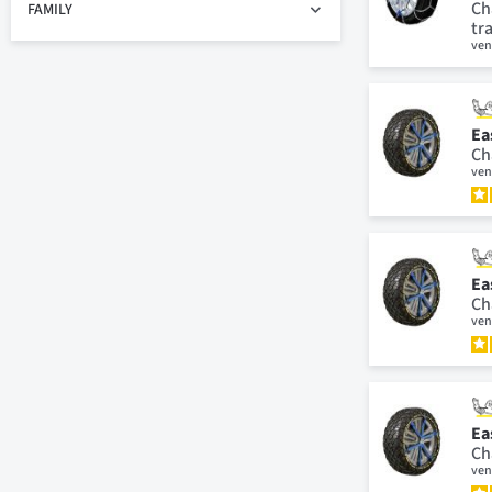
Ch
FAMILY
tr
ven
Ea
Ch
ven
Ea
Ch
ven
Ea
Ch
ven