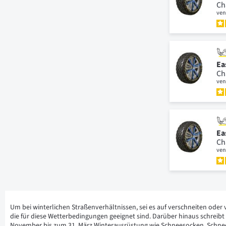
Ch
ven
Ea
Ch
ven
Ea
Ch
ven
Um bei winterlichen Straßenverhältnissen, sei es auf verschneiten oder 
die für diese Wetterbedingungen geeignet sind. Darüber hinaus schreibt
November bis zum 31. März Winterausrüstung wie Schneesocken, Schne