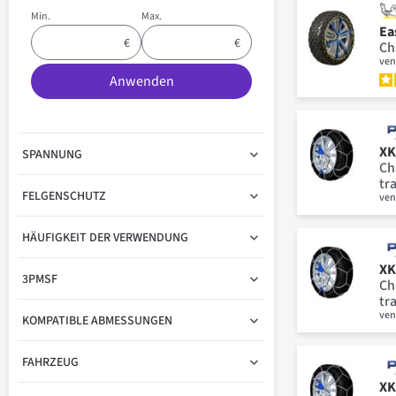
Min.
Max.
Ea
Ch
ven
Anwenden
XK
SPANNUNG
Ch
tr
FELGENSCHUTZ
ven
HÄUFIGKEIT DER VERWENDUNG
XK
3PMSF
Ch
tr
ven
KOMPATIBLE ABMESSUNGEN
FAHRZEUG
XK