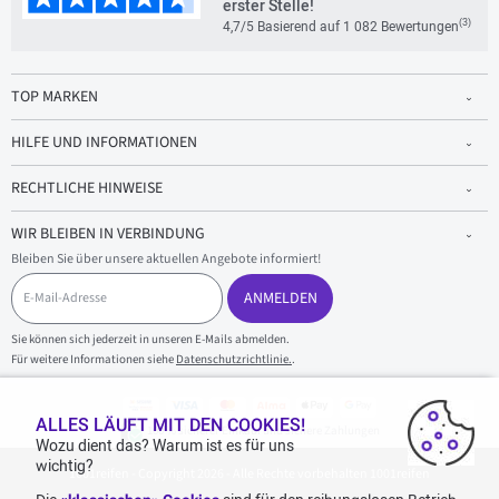
erster Stelle!
(3)
4,7/5 Basierend auf 1 082 Bewertungen
TOP MARKEN
HILFE UND INFORMATIONEN
RECHTLICHE HINWEISE
WIR BLEIBEN IN VERBINDUNG
Bleiben Sie über unsere aktuellen Angebote informiert!
E
-
ANMELDEN
M
a
Sie können sich jederzeit in unseren E-Mails abmelden.
i
Für weitere Informationen siehe
Datenschutzrichtlinie.
.
l
-
A
d
ALLES LÄUFT MIT DEN COOKIES!
100 % sicherer Einkauf und sichere Zahlungen
r
Wozu dient das? Warum ist es für uns
e
wichtig?
1001reifen - Copyright 2026 - Alle Rechte vorbehalten 1001reifen
s
s