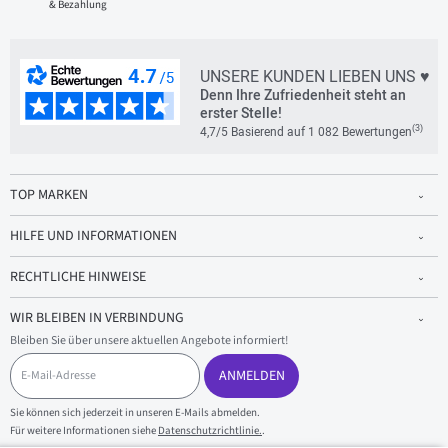
& Bezahlung
UNSERE KUNDEN LIEBEN UNS ♥
Denn Ihre Zufriedenheit steht an
erster Stelle!
(3)
4,7/5 Basierend auf 1 082 Bewertungen
TOP MARKEN
HILFE UND INFORMATIONEN
RECHTLICHE HINWEISE
WIR BLEIBEN IN VERBINDUNG
Bleiben Sie über unsere aktuellen Angebote informiert!
E
-
ANMELDEN
M
a
Sie können sich jederzeit in unseren E-Mails abmelden.
i
Für weitere Informationen siehe
Datenschutzrichtlinie.
.
l