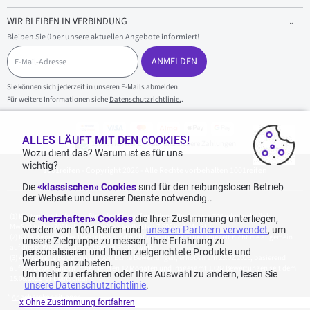
WIR BLEIBEN IN VERBINDUNG
Bleiben Sie über unsere aktuellen Angebote informiert!
E
-
ANMELDEN
M
a
Sie können sich jederzeit in unseren E-Mails abmelden.
i
Für weitere Informationen siehe
Datenschutzrichtlinie.
.
l
-
A
d
ALLES LÄUFT MIT DEN COOKIES!
100 % sicherer Einkauf und sichere Zahlungen
r
Wozu dient das? Warum ist es für uns
e
wichtig?
1001reifen - Copyright 2026 - Alle Rechte vorbehalten 1001reifen
s
s
Die
«klassischen» Cookies
sind für den reibungslosen Betrieb
e
der Website und unserer Dienste notwendig..
Kostenlose Lieferung: für jeden Einkauf mit einem Betrag von 70€ oder mehr (inkl.
Die
«herzhaften» Cookies
die Ihrer Zustimmung unterliegen,
MwSt.) (unter 70€ betragen die Versandkosten 7,90€ inkl. MwSt.).
werden von 1001Reifen und
unseren Partnern verwendet
, um
Katalogpreise des Herstellers sind nicht rabattierbar. Dies spiegelt nicht die allgemein
unsere Zielgruppe zu messen, Ihre Erfahrung zu
auf dieser Webseite angegebenen Preise wider.
personalisieren und Ihnen zielgerichtete Produkte und
Aggregierte Bewertungen von Echte Bewertungen, erhoben am 23.02.2026, basierend
Werbung anzubieten.
auf 939 Bewertungen in den letzten 12 Monaten und insgesamt 1.082 Bewertungen seit dem
Um mehr zu erfahren oder Ihre Auswahl zu ändern, lesen Sie
15.06.2022 für Deutschland.
unsere Datenschutzrichtlinie
.
*
Angebotskonditionen
x Ohne Zustimmung fortfahren