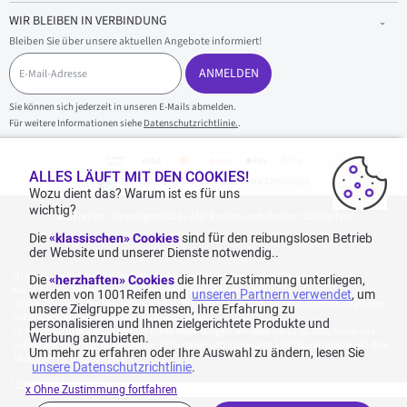
WIR BLEIBEN IN VERBINDUNG
Bleiben Sie über unsere aktuellen Angebote informiert!
E
-
ANMELDEN
M
a
Sie können sich jederzeit in unseren E-Mails abmelden.
i
Für weitere Informationen siehe
Datenschutzrichtlinie.
.
l
-
A
d
ALLES LÄUFT MIT DEN COOKIES!
100 % sicherer Einkauf und sichere Zahlungen
r
Wozu dient das? Warum ist es für uns
e
wichtig?
1001reifen - Copyright 2026 - Alle Rechte vorbehalten 1001reifen
s
s
Die
«klassischen» Cookies
sind für den reibungslosen Betrieb
e
der Website und unserer Dienste notwendig..
Kostenlose Lieferung: für jeden Einkauf mit einem Betrag von 70€ oder mehr (inkl.
Die
«herzhaften» Cookies
die Ihrer Zustimmung unterliegen,
MwSt.) (unter 70€ betragen die Versandkosten 7,90€ inkl. MwSt.).
werden von 1001Reifen und
unseren Partnern verwendet
, um
Katalogpreise des Herstellers sind nicht rabattierbar. Dies spiegelt nicht die allgemein
unsere Zielgruppe zu messen, Ihre Erfahrung zu
auf dieser Webseite angegebenen Preise wider.
personalisieren und Ihnen zielgerichtete Produkte und
Aggregierte Bewertungen von Echte Bewertungen, erhoben am 23.02.2026, basierend
Werbung anzubieten.
auf 939 Bewertungen in den letzten 12 Monaten und insgesamt 1.082 Bewertungen seit dem
Um mehr zu erfahren oder Ihre Auswahl zu ändern, lesen Sie
15.06.2022 für Deutschland.
unsere Datenschutzrichtlinie
.
*
Angebotskonditionen
x Ohne Zustimmung fortfahren