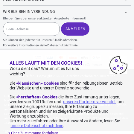
WIR BLEIBEN IN VERBINDUNG
Bleiben Sie über unsere aktuellen Angebote informiert!
E
-
ANMELDEN
M
a
Sie können sich jederzeit in unseren E-Mails abmelden.
i
Für weitere Informationen siehe
Datenschutzrichtlinie.
.
l
-
A
d
ALLES LÄUFT MIT DEN COOKIES!
100 % sicherer Einkauf und sichere Zahlungen
r
Wozu dient das? Warum ist es für uns
e
wichtig?
1001reifen - Copyright 2026 - Alle Rechte vorbehalten 1001reifen
s
s
Die
«klassischen» Cookies
sind für den reibungslosen Betrieb
e
der Website und unserer Dienste notwendig..
Kostenlose Lieferung: für jeden Einkauf mit einem Betrag von 70€ oder mehr (inkl.
Die
«herzhaften» Cookies
die Ihrer Zustimmung unterliegen,
MwSt.) (unter 70€ betragen die Versandkosten 7,90€ inkl. MwSt.).
werden von 1001Reifen und
unseren Partnern verwendet
, um
Katalogpreise des Herstellers sind nicht rabattierbar. Dies spiegelt nicht die allgemein
unsere Zielgruppe zu messen, Ihre Erfahrung zu
auf dieser Webseite angegebenen Preise wider.
personalisieren und Ihnen zielgerichtete Produkte und
Aggregierte Bewertungen von Echte Bewertungen, erhoben am 23.02.2026, basierend
Werbung anzubieten.
auf 939 Bewertungen in den letzten 12 Monaten und insgesamt 1.082 Bewertungen seit dem
Um mehr zu erfahren oder Ihre Auswahl zu ändern, lesen Sie
15.06.2022 für Deutschland.
unsere Datenschutzrichtlinie
.
*
Angebotskonditionen
x Ohne Zustimmung fortfahren