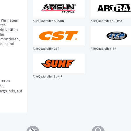
. Wir haben
Alle Quadreifen ARISUN
Alle Quadreifen ARTRAX
tes
ktivitäten
der
u montieren,
n aus und
Alle Quadreifen CST
Alle Quadreifen ITP
Alle Quadreifen SUN-F
hreren
de,
ergrunds, auf