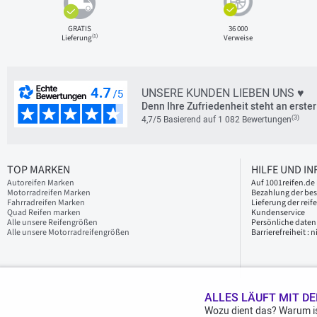
GRATIS
36 000
(1)
Lieferung
Verweise
UNSERE KUNDEN LIEBEN UNS ♥
Denn Ihre Zufriedenheit steht an erster 
(3)
4,7/5 Basierend auf 1 082 Bewertungen
TOP MARKEN
HILFE UND I
Autoreifen Marken
Auf 1001reifen.de 
Motorradreifen Marken
Bezahlung der bes
Fahrradreifen Marken
Lieferung der reif
Quad Reifen marken
Kundenservice
Alle unsere Reifengrößen
Persönliche daten
Alle unsere Motorradreifengrößen
Barrierefreiheit :
ALLES LÄUFT MIT DE
Wozu dient das? Warum is