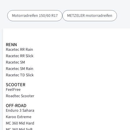
Motorradreifen 150/60 R17
METZELER motorradreifen
RENN
Racetec RR Rain
Racetec RR Slick
Racetec SM
Racetec SM Rain
Racetec TD Slick
SCOOTER
FeelFree
Roadtec Scooter
OFF-ROAD
Enduro 3 Sahara
Karoo Extreme
MC 360 Mid Hard
MC 360 Mid Soft