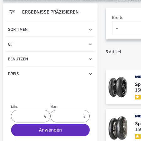
ERGEBNISSE PRÄZISIEREN
Breite
SORTIMENT
GT
5
Artikel
BENUTZEN
PREIS
Sp
15
Min.
Max.
Sp
15
Anwenden