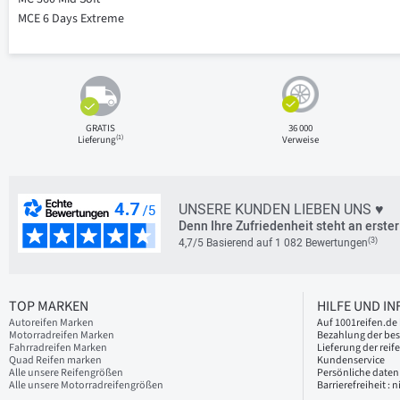
MCE 6 Days Extreme
GRATIS
36 000
(1)
Lieferung
Verweise
UNSERE KUNDEN LIEBEN UNS ♥
Denn Ihre Zufriedenheit steht an erster 
(3)
4,7/5 Basierend auf 1 082 Bewertungen
TOP MARKEN
HILFE UND I
Autoreifen Marken
Auf 1001reifen.de 
Motorradreifen Marken
Bezahlung der bes
Fahrradreifen Marken
Lieferung der reif
Quad Reifen marken
Kundenservice
Alle unsere Reifengrößen
Persönliche daten
Alle unsere Motorradreifengrößen
Barrierefreiheit :