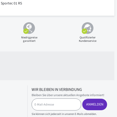
Sportec 01 RS
Niedrigpreise
Qualifizierter
garantiert
Kundenservice
WIR BLEIBEN IN VERBINDUNG
Bleiben Sie über unsere aktuellen Angebote informiert!
E
ANMELDEN
-
M
a
Sie können sich jederzeit in unseren E-Mails abmelden.