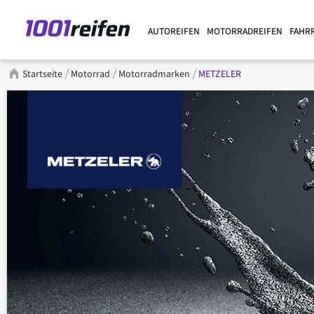
AUTOREIFEN
MOTORRADREIFEN
FAHR
Startseite
Motorrad
Motorradmarken
METZELER