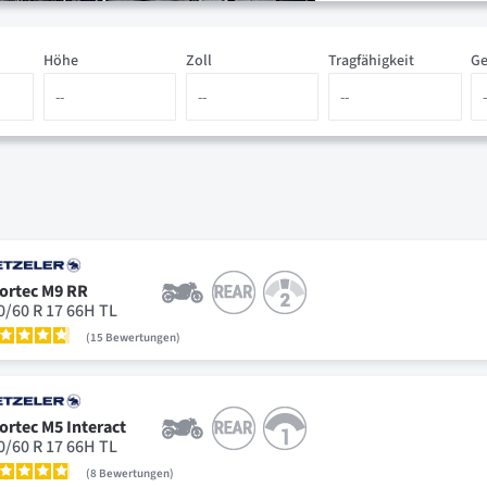
Höhe
Zoll
Tragfähigkeit
Ge
ortec M9 RR
0/60 R 17 66H TL
15
Bewertungen
ortec M5 Interact
0/60 R 17 66H TL
8
Bewertungen