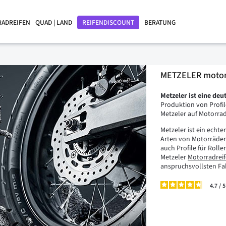
RADREIFEN
QUAD | LAND
REIFENDISCOUNT
BERATUNG
METZELER motorr
Metzeler ist eine de
Produktion von Profil
Metzeler auf Motorra
Metzeler ist ein echte
Arten von Motorrädern:
auch Profile für Roll
Metzeler
Motorradrei
anspruchsvollsten Fah
4.7
/