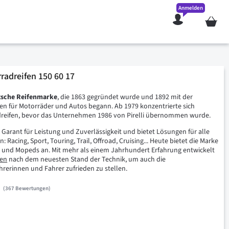
Anmelden
Mein W
adreifen 150 60 17
utsche Reifenmarke
, die 1863 gegründet wurde und 1892 mit der
en für Motorräder und Autos begann. Ab 1979 konzentrierte sich
dreifen, bevor das Unternehmen 1986 von Pirelli übernommen wurde.
r Garant für Leistung und Zuverlässigkeit und bietet Lösungen für alle
 Racing, Sport, Touring, Trail, Offroad, Cruising... Heute bietet die Marke
er und Mopeds an. Mit mehr als einem Jahrhundert Erfahrung entwickelt
fen
nach dem neuesten Stand der Technik, um auch die
rerinnen und Fahrer zufrieden zu stellen.
367
Bewertungen