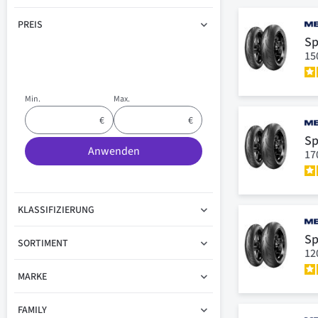
PREIS
Sp
15
Min.
Max.
Sp
Anwenden
17
KLASSIFIZIERUNG
Sp
SORTIMENT
12
MARKE
FAMILY