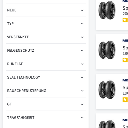
Sp
NEUE
20
TYP
VERSTÄRKTE
Sp
FELGENSCHUTZ
19
RUNFLAT
SEAL TECHNOLOGY
Sp
RAUSCHREDUZIERUNG
19
GT
TRAGFÄHIGKEIT
Sp