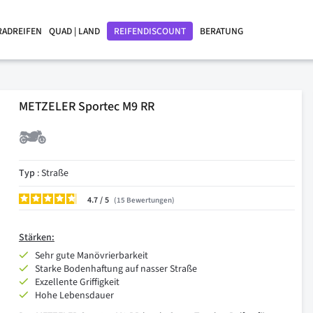
RADREIFEN
QUAD | LAND
REIFENDISCOUNT
BERATUNG
METZELER Sportec M9 RR
Typ
: Straße
4.7
/
15
Bewertungen
Stärken:
Sehr gute Manövrierbarkeit
Starke Bodenhaftung auf nasser Straße
Exzellente Griffigkeit
Hohe Lebensdauer