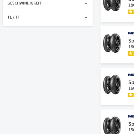
GESCHWINDIGKEIT
18
TL / TT
Sp
18
Sp
16
Sp
15