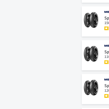
Sp
15
Sp
11
Sp
12