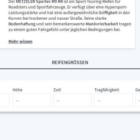
Der
METZELER Sportec M9 RR
ist ein Sport-Touring-Reifen für
Roadsters und Sportfahrzeuge. Er verfügt über eine Hypersport-
Leistungsstärke und hat eine außergewöhnliche
Griffigkeit
in den
Kurven bei trockener und nasser Straße. Seine starke
Bodenhaftung
und sein bemerkenswerte
Manövrierbarkeit
tragen
zu einem guten Fahrgefühl unter jeglichen Bedingungen bei.
Mehr wissen
REIFENGRÖSSEN
Höhe
Zoll
Tragfähigkeit
Ge