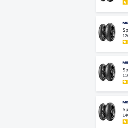
Sp
12
Sp
11
Sp
14