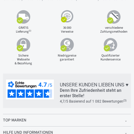
GRATIS
36 000
verschiedene
(1)
Lieferung
Verweise
Zahlungsmethoden
Sichere
Niedrigpreise
Qualifizierter
Webseite
garantiert
Kundenservice
& Bezahlung
UNSERE KUNDEN LIEBEN UNS ♥
Denn Ihre Zufriedenheit steht an
erster Stelle!
(3)
4,7/5 Basierend auf 1 082 Bewertungen
TOP MARKEN
HILFE UND INFORMATIONEN