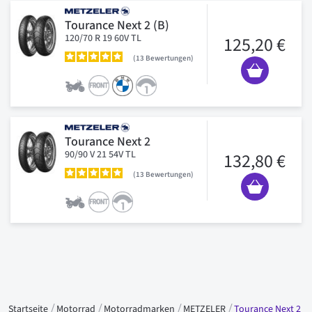
Tourance Next 2 (B)
120/70 R 19 60V TL
125,20 €
13
Bewertungen
Tourance Next 2
90/90 V 21 54V TL
132,80 €
13
Bewertungen
Startseite
Motorrad
Motorradmarken
METZELER
Tourance Next 2