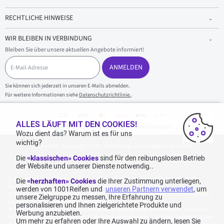
RECHTLICHE HINWEISE
WIR BLEIBEN IN VERBINDUNG
Bleiben Sie über unsere aktuellen Angebote informiert!
E
-
ANMELDEN
M
a
Sie können sich jederzeit in unseren E-Mails abmelden.
i
Für weitere Informationen siehe
Datenschutzrichtlinie.
.
l
-
A
d
ALLES LÄUFT MIT DEN COOKIES!
100 % sicherer Einkauf und sichere Zahlungen
r
Wozu dient das? Warum ist es für uns
e
wichtig?
1001reifen - Copyright 2026 - Alle Rechte vorbehalten 1001reifen
s
s
Die
«klassischen» Cookies
sind für den reibungslosen Betrieb
e
der Website und unserer Dienste notwendig..
Kostenlose Lieferung: für jeden Einkauf mit einem Betrag von 70€ oder mehr (inkl.
Die
«herzhaften» Cookies
die Ihrer Zustimmung unterliegen,
MwSt.) (unter 70€ betragen die Versandkosten 7,90€ inkl. MwSt.).
werden von 1001Reifen und
unseren Partnern verwendet
, um
Katalogpreise des Herstellers sind nicht rabattierbar. Dies spiegelt nicht die allgemein
unsere Zielgruppe zu messen, Ihre Erfahrung zu
auf dieser Webseite angegebenen Preise wider.
personalisieren und Ihnen zielgerichtete Produkte und
Aggregierte Bewertungen von Echte Bewertungen, erhoben am 23.02.2026, basierend
Werbung anzubieten.
auf 939 Bewertungen in den letzten 12 Monaten und insgesamt 1.082 Bewertungen seit dem
Um mehr zu erfahren oder Ihre Auswahl zu ändern, lesen Sie