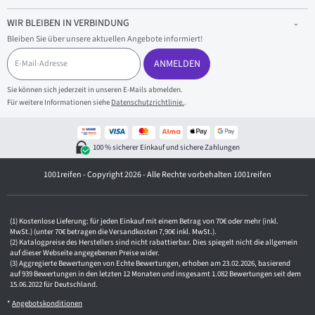
WIR BLEIBEN IN VERBINDUNG
Bleiben Sie über unsere aktuellen Angebote informiert!
E
-
ANMELDEN
M
a
Sie können sich jederzeit in unseren E-Mails abmelden.
i
Für weitere Informationen siehe
Datenschutzrichtlinie.
.
l
-
A
d
100 % sicherer Einkauf und sichere Zahlungen
r
e
1001reifen - Copyright 2026 - Alle Rechte vorbehalten 1001reifen
s
s
e
Kostenlose Lieferung: für jeden Einkauf mit einem Betrag von 70€ oder mehr (inkl.
MwSt.) (unter 70€ betragen die Versandkosten 7,90€ inkl. MwSt.).
Katalogpreise des Herstellers sind nicht rabattierbar. Dies spiegelt nicht die allgemein
auf dieser Webseite angegebenen Preise wider.
Aggregierte Bewertungen von Echte Bewertungen, erhoben am 23.02.2026, basierend
auf 939 Bewertungen in den letzten 12 Monaten und insgesamt 1.082 Bewertungen seit dem
15.06.2022 für Deutschland.
*
Angebotskonditionen