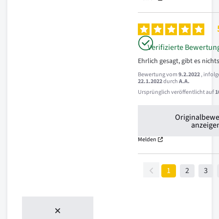
Verifizierte Bewertun
Ehrlich gesagt, gibt es nicht
Bewertung vom
9.2.2022
, infol
22.1.2022
durch
A.A.
Ursprünglich veröffentlicht auf
1
Originalbew
anzeige
Melden
1
2
3