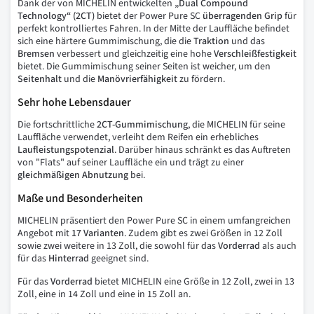
Dank der von MICHELIN entwickelten
„Dual Compound
Technology“ (2CT)
bietet der Power Pure SC
überragenden Grip
für
perfekt kontrolliertes Fahren. In der Mitte der Lauffläche befindet
sich eine härtere Gummimischung, die die
Traktion
und das
Bremsen
verbessert und gleichzeitig eine hohe
Verschleißfestigkeit
bietet. Die Gummimischung seiner Seiten ist weicher, um den
Seitenhalt
und die
Manövrierfähigkeit
zu fördern.
Sehr hohe Lebensdauer
Die fortschrittliche
2CT-Gummimischung
, die MICHELIN für seine
Lauffläche verwendet, verleiht dem Reifen ein erhebliches
Laufleistungspotenzial
. Darüber hinaus schränkt es das Auftreten
von "Flats" auf seiner Lauffläche ein und trägt zu einer
gleichmäßigen Abnutzung
bei.
Maße und Besonderheiten
MICHELIN präsentiert den Power Pure SC in einem umfangreichen
Angebot mit
17 Varianten
. Zudem gibt es zwei Größen in 12 Zoll
sowie zwei weitere in 13 Zoll, die sowohl für das
Vorderrad
als auch
für das
Hinterrad
geeignet sind.
Für das
Vorderrad
bietet MICHELIN eine Größe in 12 Zoll, zwei in 13
Zoll, eine in 14 Zoll und eine in 15 Zoll an.