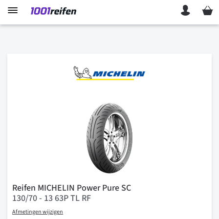
Mein 
Reifen MICHELIN Power Pure SC
130/70 - 13 63P TL RF
Afmetingen wijzigen