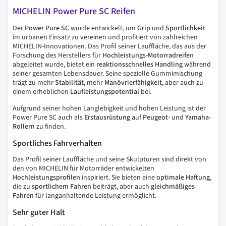
MICHELIN Power Pure SC Reifen
Der
Power Pure SC
wurde entwickelt, um
Grip
und
Sportlichkeit
im urbanen Einsatz zu vereinen und profitiert von zahlreichen
MICHELIN-Innovationen. Das Profil seiner Lauffläche, das aus der
Forschung des Herstellers für
Hochleistungs-Motorradreife
n
abgeleitet wurde, bietet ein
reaktionsschnelles Handling
während
seiner gesamten Lebensdauer. Seine spezielle Gummimischung
trägt zu mehr
Stabilität
, mehr
Manövrierfähigkeit
, aber auch zu
einem erheblichen
Laufleistungspotential
bei.
Aufgrund seiner hohen Langlebigkeit und hohen Leistung ist der
Power Pure SC auch als
Erstausrüstung
auf
Peugeot-
und
Yamaha-
Rollern
zu finden.
Sportliches Fahrverhalten
Das Profil seiner Lauffläche und seine Skulpturen sind direkt von
den von MICHELIN für Motorräder entwickelten
Hochleistungsprofilen
inspiriert. Sie bieten eine
optimale Haftung
,
die zu
sportlichem Fahren
beiträgt, aber auch
gleichmäßiges
Fahren
für langanhaltende Leistung ermöglicht.
Sehr guter Halt