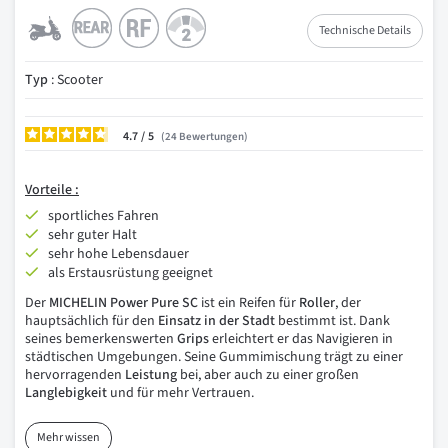
Technische Details
Typ
: Scooter
4.7
/
24
Bewertungen
Vorteile :
sportliches Fahren
sehr guter Halt
sehr hohe Lebensdauer
als Erstausrüstung geeignet
Der
MICHELIN Power Pure SC
ist ein Reifen für
Roller
, der
hauptsächlich für den
Einsatz in der Stadt
bestimmt ist. Dank
seines bemerkenswerten
Grips
erleichtert er das Navigieren in
städtischen Umgebungen. Seine Gummimischung trägt zu einer
hervorragenden
Leistung
bei, aber auch zu einer großen
Langlebigkeit
und für mehr Vertrauen.
Mehr wissen