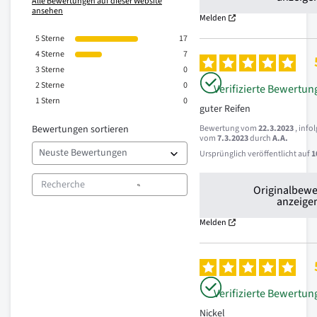
Alle Bewertungen auf dieser Website
ansehen
Melden
5
Sterne
17
4
Sterne
7
3
Sterne
0
2
Sterne
0
Verifizierte Bewertun
1
Stern
0
guter Reifen
Bewertungen sortieren
Bewertung vom
22.3.2023
, info
vom
7.3.2023
durch
A.A.
Ursprünglich veröffentlicht auf
1
Originalbew
anzeige
Melden
Verifizierte Bewertun
Nickel