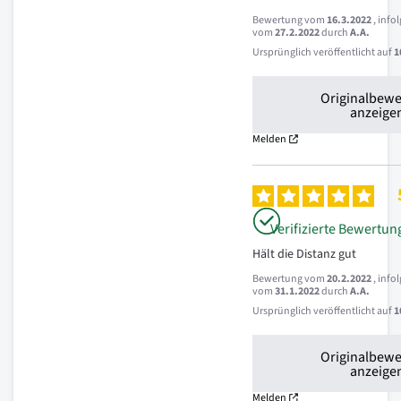
Bewertung vom
16.3.2022
, info
vom
27.2.2022
durch
A.A.
Ursprünglich veröffentlicht auf
1
Originalbew
anzeige
Melden
Verifizierte Bewertun
Hält die Distanz gut
Bewertung vom
20.2.2022
, info
vom
31.1.2022
durch
A.A.
Ursprünglich veröffentlicht auf
1
Originalbew
anzeige
Melden