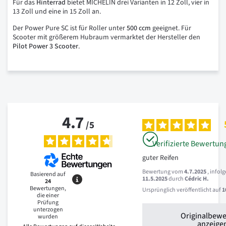
Für das
Hinterrad
bietet MICHELIN drei Varianten in 12 Zoll, vier in
13 Zoll und eine in 15 Zoll an.
Der Power Pure SC ist für Roller unter
500 ccm
geeignet. Für
Scooter mit größerem Hubraum vermarktet der Hersteller den
Pilot Power 3 Scooter
.
4.7
/
5
Verifizierte Bewertun
guter Reifen
Bewertung vom
4.7.2025
, infol
Basierend auf
11.5.2025
durch
Cédric H.
24
Bewertungen,
Ursprünglich veröffentlicht auf
1
die einer
Prüfung
unterzogen
Originalbew
wurden
anzeige