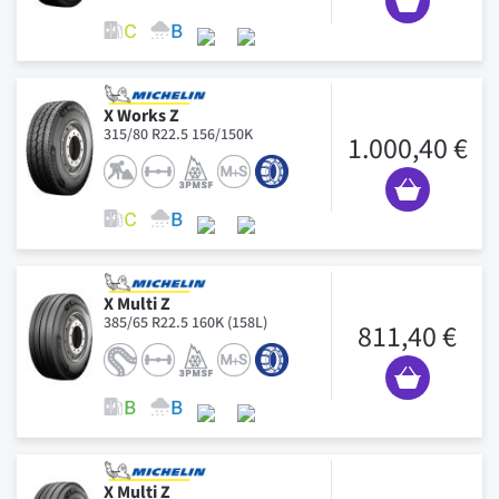
X Works Z
315/80 R22.5 156/150K
1.000,40 €
X Multi Z
385/65 R22.5 160K (158L)
811,40 €
X Multi Z