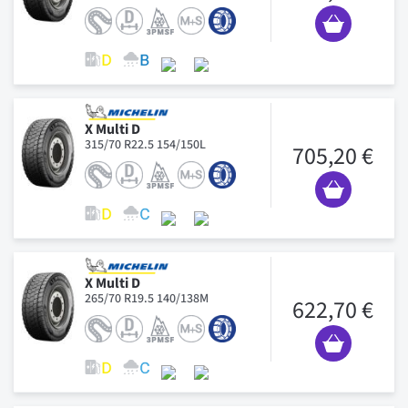
X Multi D
315/70 R22.5 154/150L
705,20 €
X Multi D
265/70 R19.5 140/138M
622,70 €