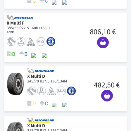
X Multi F
385/55 R22.5 160K (158L)
806,10 €
20PR
X Multi D
245/70 R17.5 136/134M
482,50 €
X Multi D
215/75 R17.5 126/124M