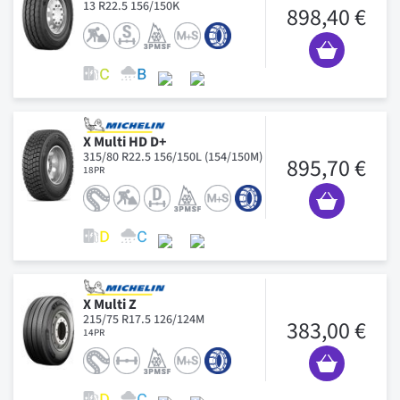
13 R22.5 156/150K
898,40 €
X Multi HD D+
315/80 R22.5 156/150L (154/150M)
895,70 €
18PR
X Multi Z
215/75 R17.5 126/124M
383,00 €
14PR