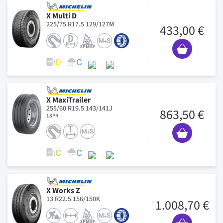
X Multi D
225/75 R17.5 129/127M
433,00 €
X MaxiTrailer
255/60 R19.5 143/141J
863,50 €
18PR
X Works Z
13 R22.5 156/150K
1.008,70 €