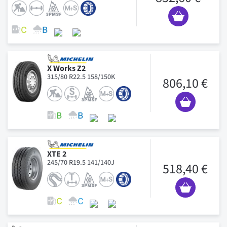
X Works Z2
315/80 R22.5 158/150K
806,10 €
XTE 2
245/70 R19.5 141/140J
518,40 €