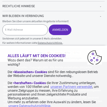
RECHTLICHE HINWEISE
WIR BLEIBEN IN VERBINDUNG
Bleiben Sie über unsere aktuellen Angebote informiert!
E
-
ANMELDEN
M
a
Sie können sich jederzeit in unseren E-Mails abmelden.
i
Für weitere Informationen siehe
Datenschutzrichtlinie.
.
l
-
A
ALLES LÄUFT MIT DEN COOKIES!
d
100 % sicherer Einkauf und sichere Zahlungen
r
Wozu dient das? Warum ist es für uns
e
wichtig?
1001reifen - Copyright 2026 - Alle Rechte vorbehalten 1001reifen
s
s
Die
«klassischen» Cookies
sind für den reibungslosen Betrieb
e
der Website und unserer Dienste notwendig..
Die
«herzhaften» Cookies
die Ihrer Zustimmung unterliegen,
Kostenlose Lieferung: für jeden Einkauf mit einem Betrag von 70€ oder mehr (inkl.
werden von 1001Reifen und
unseren Partnern verwendet
, um
MwSt.) (unter 70€ betragen die Versandkosten 7,90€ inkl. MwSt.).
Katalogpreise des Herstellers sind nicht rabattierbar. Dies spiegelt nicht die allgemein
unsere Zielgruppe zu messen, Ihre Erfahrung zu
auf dieser Webseite angegebenen Preise wider.
personalisieren und Ihnen zielgerichtete Produkte und
Aggregierte Bewertungen von Echte Bewertungen, erhoben am 23.02.2026, basierend
Werbung anzubieten.
auf 939 Bewertungen in den letzten 12 Monaten und insgesamt 1.082 Bewertungen seit dem
Um mehr zu erfahren oder Ihre Auswahl zu ändern, lesen Sie
15.06.2022 für Deutschland.
unsere Datenschutzrichtlinie
.