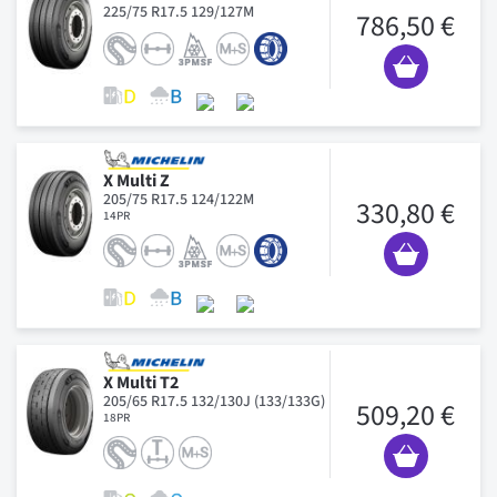
225/75 R17.5 129/127M
786,50 €
X Multi Z
205/75 R17.5 124/122M
330,80 €
14PR
X Multi T2
205/65 R17.5 132/130J (133/133G)
509,20 €
18PR