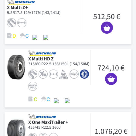
X Multi Z+
9.5R17.5 129/127M (143/141J)
512,50 €
X Multi HD Z
315/80 R22.5 156/150L (154/150M)
724,10 €
X One MaxiTrailer +
455/45 R22.5 160J
1.076,20 €