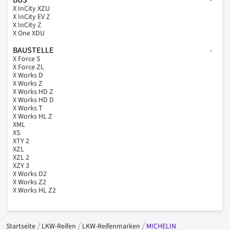
X InCity XZU
X InCity EV Z
X InCity Z
X One XDU
BAUSTELLE
X Force S
X Force ZL
X Works D
X Works Z
X Works HD Z
X Works HD D
X Works T
X Works HL Z
XML
XS
XTY 2
XZL
XZL 2
XZY 3
X Works D2
X Works Z2
X Works HL Z2
Startseite
LKW-Reifen
LKW-Reifenmarken
MICHELIN