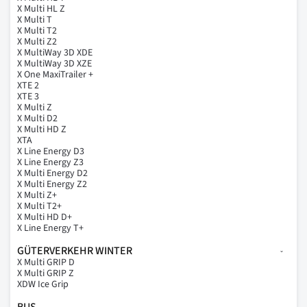
X Multi HL Z
X Multi T
X Multi T2
X Multi Z2
X MultiWay 3D XDE
X MultiWay 3D XZE
X One MaxiTrailer +
XTE 2
XTE 3
X Multi Z
X Multi D2
X Multi HD Z
XTA
X Line Energy D3
X Line Energy Z3
X Multi Energy D2
X Multi Energy Z2
X Multi Z+
X Multi T2+
X Multi HD D+
X Line Energy T+
GÜTERVERKEHR WINTER
X Multi GRIP D
X Multi GRIP Z
XDW Ice Grip
BUS