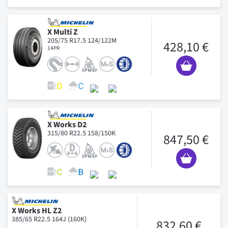
X Multi Z
205/75 R17.5 124/122M
428,10 €
14PR
X Works D2
315/80 R22.5 158/150K
847,50 €
X Works HL Z2
385/65 R22.5 164J (160K)
832,60 €