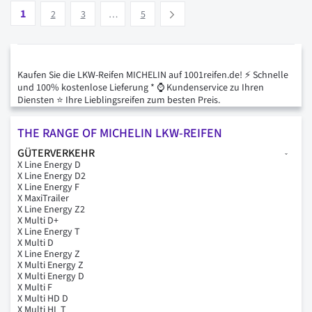
Seite
Vous lisez actuellement la page
Seite
Seite
Seite
1
Suivant
2
3
…
5
Kaufen Sie die LKW-Reifen MICHELIN auf 1001reifen.de! ⚡ Schnelle
und 100% kostenlose Lieferung * ⌚ Kundenservice zu Ihren
Diensten ⭐ Ihre Lieblingsreifen zum besten Preis.
THE RANGE OF MICHELIN LKW-REIFEN
GÜTERVERKEHR
X Line Energy D
X Line Energy D2
X Line Energy F
X MaxiTrailer
X Line Energy Z2
X Multi D+
X Line Energy T
X Multi D
X Line Energy Z
X Multi Energy Z
X Multi Energy D
X Multi F
X Multi HD D
X Multi HL T