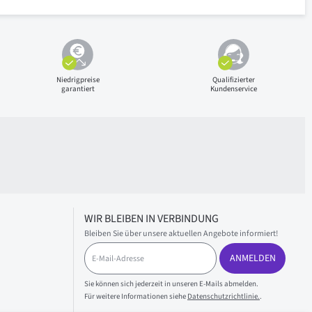
Niedrigpreise
Qualifizierter
garantiert
Kundenservice
WIR BLEIBEN IN VERBINDUNG
Bleiben Sie über unsere aktuellen Angebote informiert!
E
ANMELDEN
-
M
a
Sie können sich jederzeit in unseren E-Mails abmelden.
i
Für weitere Informationen siehe
Datenschutzrichtlinie.
.
l