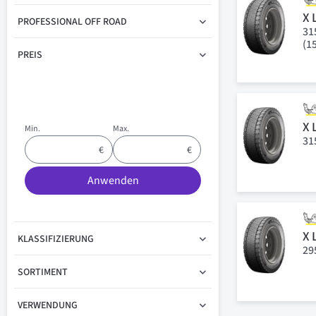
X 
PROFESSIONAL OFF ROAD
31
(1
PREIS
X 
Min.
Max.
31
Anwenden
X 
KLASSIFIZIERUNG
29
SORTIMENT
VERWENDUNG