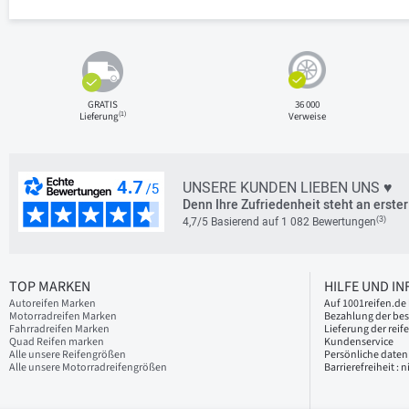
GRATIS
36 000
(1)
Lieferung
Verweise
UNSERE KUNDEN LIEBEN UNS ♥
Denn Ihre Zufriedenheit steht an erster 
(3)
4,7/5 Basierend auf 1 082 Bewertungen
TOP MARKEN
HILFE UND I
Autoreifen Marken
Auf 1001reifen.de 
Motorradreifen Marken
Bezahlung der bes
Fahrradreifen Marken
Lieferung der reif
Quad Reifen marken
Kundenservice
Alle unsere Reifengrößen
Persönliche daten
Alle unsere Motorradreifengrößen
Barrierefreiheit :