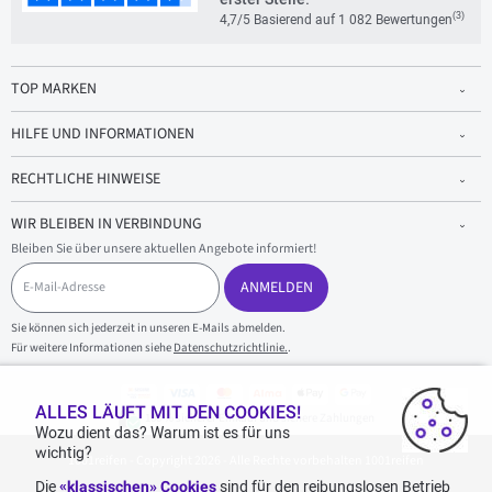
(3)
4,7/5 Basierend auf 1 082 Bewertungen
TOP MARKEN
HILFE UND INFORMATIONEN
RECHTLICHE HINWEISE
WIR BLEIBEN IN VERBINDUNG
Bleiben Sie über unsere aktuellen Angebote informiert!
E
-
ANMELDEN
M
a
Sie können sich jederzeit in unseren E-Mails abmelden.
i
Für weitere Informationen siehe
Datenschutzrichtlinie.
.
l
-
A
d
ALLES LÄUFT MIT DEN COOKIES!
100 % sicherer Einkauf und sichere Zahlungen
r
Wozu dient das? Warum ist es für uns
e
wichtig?
1001reifen - Copyright 2026 - Alle Rechte vorbehalten 1001reifen
s
s
Die
«klassischen» Cookies
sind für den reibungslosen Betrieb