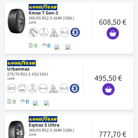
Kmax T Gen-3
385/65 R22.5 164K (158L)
608,50 €
20PR
Urbanmax
275/70 R22.5 152/150J
495,50 €
18PR
Eqmax S Ultra
385/65 R22.5 164K (158L)
777,70 €
20PR