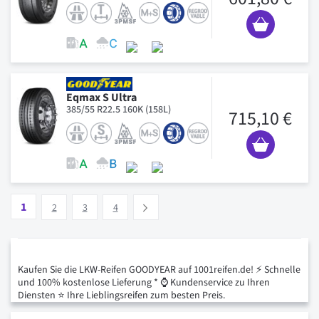
Eqmax S Ultra
385/55 R22.5 160K (158L)
715,10 €
Seite
Vous lisez actuellement la page
Seite
Seite
Seite
1
Suivant
2
3
4
Kaufen Sie die LKW-Reifen GOODYEAR auf 1001reifen.de! ⚡ Schnelle
und 100% kostenlose Lieferung * ⌚ Kundenservice zu Ihren
Diensten ⭐ Ihre Lieblingsreifen zum besten Preis.