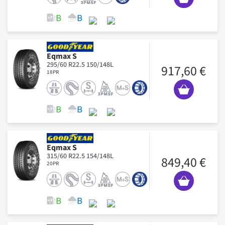
Eqmax S
295/60 R22.5 150/148L
917,60 €
18PR
Eqmax S
315/60 R22.5 154/148L
849,40 €
20PR