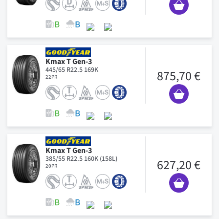
Kmax T Gen-3
445/65 R22.5 169K
875,70 €
22PR
Kmax T Gen-3
385/55 R22.5 160K (158L)
627,20 €
20PR