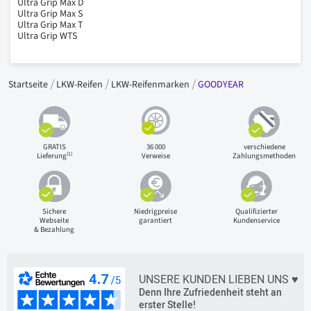
Ultra Grip Max D
Ultra Grip Max S
Ultra Grip Max T
Ultra Grip WTS
Startseite
LKW-Reifen
LKW-Reifenmarken
GOODYEAR
GRATIS
36 000
verschiedene
(1)
Lieferung
Verweise
Zahlungsmethoden
Sichere
Niedrigpreise
Qualifizierter
Webseite
garantiert
Kundenservice
& Bezahlung
UNSERE KUNDEN LIEBEN UNS ♥
Denn Ihre Zufriedenheit steht an
erster Stelle!