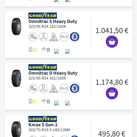
Omnitrac S Heavy Duty
325/95 R24 162/160K
1.041,50 €
Omnitrac D Heavy Duty
325/95 R24 162/160K
1.174,80 €
Kmax S Gen-2
265/70 R19.5 140/138M
495,80 €