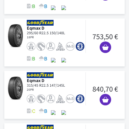
Eqmax D
295/60 R22.5 150/148L
753,50 €
18PR
Eqmax D
315/45 R22.5 147/145L
840,70 €
20PR