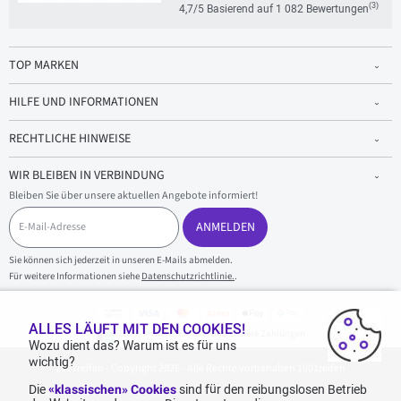
(3)
4,7/5 Basierend auf 1 082 Bewertungen
TOP MARKEN
HILFE UND INFORMATIONEN
RECHTLICHE HINWEISE
WIR BLEIBEN IN VERBINDUNG
Bleiben Sie über unsere aktuellen Angebote informiert!
E
-
ANMELDEN
M
a
Sie können sich jederzeit in unseren E-Mails abmelden.
i
Für weitere Informationen siehe
Datenschutzrichtlinie.
.
l
-
A
d
ALLES LÄUFT MIT DEN COOKIES!
100 % sicherer Einkauf und sichere Zahlungen
r
Wozu dient das? Warum ist es für uns
e
wichtig?
1001reifen - Copyright 2026 - Alle Rechte vorbehalten 1001reifen
s
s
Die
«klassischen» Cookies
sind für den reibungslosen Betrieb
e