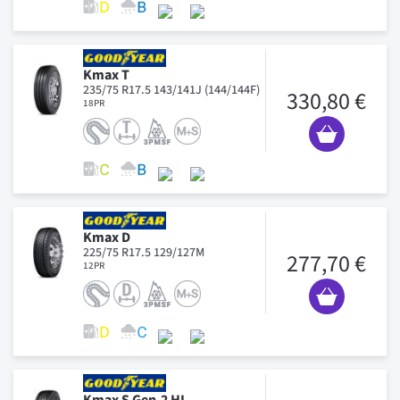
Kmax T
235/75 R17.5 143/141J (144/144F)
330,80 €
18PR
Kmax D
225/75 R17.5 129/127M
277,70 €
12PR
Kmax S Gen-2 HL