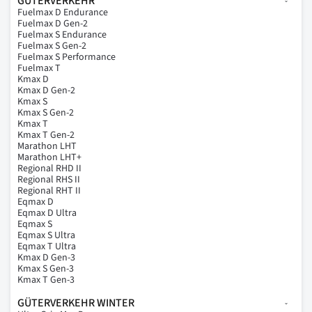
GÜTERVERKEHR
Fuelmax D Endurance
Fuelmax D Gen-2
Fuelmax S Endurance
Fuelmax S Gen-2
Fuelmax S Performance
Fuelmax T
Kmax D
Kmax D Gen-2
Kmax S
Kmax S Gen-2
Kmax T
Kmax T Gen-2
Marathon LHT
Marathon LHT+
Regional RHD II
Regional RHS II
Regional RHT II
Eqmax D
Eqmax D Ultra
Eqmax S
Eqmax S Ultra
Eqmax T Ultra
Kmax D Gen-3
Kmax S Gen-3
Kmax T Gen-3
GÜTERVERKEHR WINTER