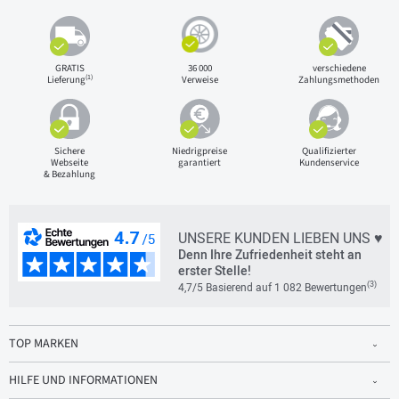
GRATIS
36 000
verschiedene
(1)
Lieferung
Verweise
Zahlungsmethoden
Sichere
Niedrigpreise
Qualifizierter
Webseite
garantiert
Kundenservice
& Bezahlung
UNSERE KUNDEN LIEBEN UNS ♥
Denn Ihre Zufriedenheit steht an
erster Stelle!
(3)
4,7/5 Basierend auf 1 082 Bewertungen
TOP MARKEN
HILFE UND INFORMATIONEN