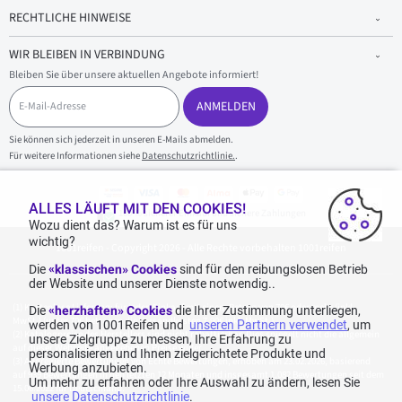
RECHTLICHE HINWEISE
WIR BLEIBEN IN VERBINDUNG
Bleiben Sie über unsere aktuellen Angebote informiert!
E
-
ANMELDEN
M
a
Sie können sich jederzeit in unseren E-Mails abmelden.
i
Für weitere Informationen siehe
Datenschutzrichtlinie.
.
l
-
A
d
ALLES LÄUFT MIT DEN COOKIES!
100 % sicherer Einkauf und sichere Zahlungen
r
Wozu dient das? Warum ist es für uns
e
wichtig?
1001reifen - Copyright 2026 - Alle Rechte vorbehalten 1001reifen
s
s
Die
«klassischen» Cookies
sind für den reibungslosen Betrieb
e
der Website und unserer Dienste notwendig..
Kostenlose Lieferung: für jeden Einkauf mit einem Betrag von 70€ oder mehr (inkl.
Die
«herzhaften» Cookies
die Ihrer Zustimmung unterliegen,
MwSt.) (unter 70€ betragen die Versandkosten 7,90€ inkl. MwSt.).
werden von 1001Reifen und
unseren Partnern verwendet
, um
Katalogpreise des Herstellers sind nicht rabattierbar. Dies spiegelt nicht die allgemein
unsere Zielgruppe zu messen, Ihre Erfahrung zu
auf dieser Webseite angegebenen Preise wider.
personalisieren und Ihnen zielgerichtete Produkte und
Aggregierte Bewertungen von Echte Bewertungen, erhoben am 23.02.2026, basierend
Werbung anzubieten.
auf 939 Bewertungen in den letzten 12 Monaten und insgesamt 1.082 Bewertungen seit dem
Um mehr zu erfahren oder Ihre Auswahl zu ändern, lesen Sie
15.06.2022 für Deutschland.
unsere Datenschutzrichtlinie
.