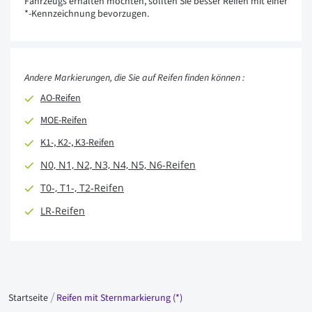
Fahrzeugs erhalten möchten, sollten Sie besser Reifen mit einer
*-Kennzeichnung bevorzugen.
Andere Markierungen, die Sie auf Reifen finden können :
AO-Reifen
MOE-Reifen
K1-, K2-, K3-Reifen
N0, N1, N2, N3, N4, N5, N6-Reifen
T0-, T1-, T2-Reifen
LR-Reifen
Startseite
Reifen mit Sternmarkierung (*)