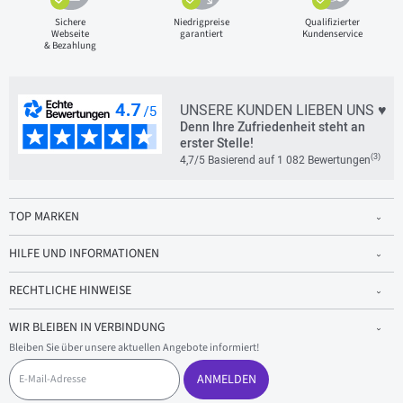
Sichere
Niedrigpreise
Qualifizierter
Webseite
garantiert
Kundenservice
& Bezahlung
UNSERE KUNDEN LIEBEN UNS ♥
Denn Ihre Zufriedenheit steht an
erster Stelle!
(3)
4,7/5 Basierend auf 1 082 Bewertungen
TOP MARKEN
HILFE UND INFORMATIONEN
RECHTLICHE HINWEISE
WIR BLEIBEN IN VERBINDUNG
Bleiben Sie über unsere aktuellen Angebote informiert!
E
-
ANMELDEN
M