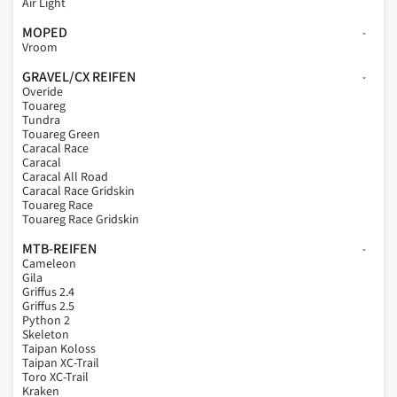
Air Light
MOPED
Vroom
GRAVEL/CX REIFEN
Overide
Touareg
Tundra
Touareg Green
Caracal Race
Caracal
Caracal All Road
Caracal Race Gridskin
Touareg Race
Touareg Race Gridskin
MTB-REIFEN
Cameleon
Gila
Griffus 2.4
Griffus 2.5
Python 2
Skeleton
Taipan Koloss
Taipan XC-Trail
Toro XC-Trail
Kraken