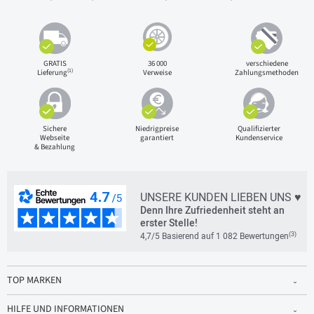
GRATIS
36 000
verschiedene
(1)
Lieferung
Verweise
Zahlungsmethoden
Sichere
Niedrigpreise
Qualifizierter
Webseite
garantiert
Kundenservice
& Bezahlung
UNSERE KUNDEN LIEBEN UNS ♥
Denn Ihre Zufriedenheit steht an
erster Stelle!
(3)
4,7/5 Basierend auf 1 082 Bewertungen
TOP MARKEN
HILFE UND INFORMATIONEN