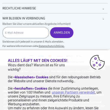
RECHTLICHE HINWEISE
WIR BLEIBEN IN VERBINDUNG
Bleiben Sie über unsere aktuellen Angebote informiert!
E
-
ANMELDEN
M
a
Sie können sich jederzeit in unseren E-Mails abmelden.
i
Für weitere Informationen siehe
Datenschutzrichtlinie.
.
l
-
A
d
ALLES LÄUFT MIT DEN COOKIES!
100 % sicherer Einkauf und sichere Zahlungen
r
Wozu dient das? Warum ist es für uns
e
wichtig?
1001reifen - Copyright 2026 - Alle Rechte vorbehalten 1001reifen
s
s
Die
«klassischen» Cookies
sind für den reibungslosen Betrieb
e
der Website und unserer Dienste notwendig..
Kostenlose Lieferung: für jeden Einkauf mit einem Betrag von 70€ oder mehr (inkl.
Die
«herzhaften» Cookies
die Ihrer Zustimmung unterliegen,
MwSt.) (unter 70€ betragen die Versandkosten 7,90€ inkl. MwSt.).
werden von 1001Reifen und
unseren Partnern verwendet
, um
Katalogpreise des Herstellers sind nicht rabattierbar. Dies spiegelt nicht die allgemein
unsere Zielgruppe zu messen, Ihre Erfahrung zu
auf dieser Webseite angegebenen Preise wider.
personalisieren und Ihnen zielgerichtete Produkte und
Aggregierte Bewertungen von Echte Bewertungen, erhoben am 23.02.2026, basierend
Werbung anzubieten.
auf 939 Bewertungen in den letzten 12 Monaten und insgesamt 1.082 Bewertungen seit dem
Um mehr zu erfahren oder Ihre Auswahl zu ändern, lesen Sie
15.06.2022 für Deutschland.