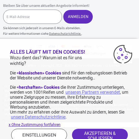
Bleiben Sie über unsere aktuellen Angebote informiert!
E
-
ANMELDEN
M
a
Sie können sich jederzeit in unseren E-Mails abmelden.
i
Für weitere Informationen siehe
Datenschutzrichtlinie.
.
l
-
A
d
ALLES LÄUFT MIT DEN COOKIES!
100 % sicherer Einkauf und sichere Zahlungen
r
Wozu dient das? Warum ist es für uns
e
wichtig?
1001reifen - Copyright 2026 - Alle Rechte vorbehalten 1001reifen
s
s
Die
«klassischen» Cookies
sind für den reibungslosen Betrieb
e
der Website und unserer Dienste notwendig..
Kostenlose Lieferung: für jeden Einkauf mit einem Betrag von 70€ oder mehr (inkl.
Die
«herzhaften» Cookies
die Ihrer Zustimmung unterliegen,
MwSt.) (unter 70€ betragen die Versandkosten 7,90€ inkl. MwSt.).
werden von 1001Reifen und
unseren Partnern verwendet
, um
Katalogpreise des Herstellers sind nicht rabattierbar. Dies spiegelt nicht die allgemein
unsere Zielgruppe zu messen, Ihre Erfahrung zu
auf dieser Webseite angegebenen Preise wider.
personalisieren und Ihnen zielgerichtete Produkte und
Aggregierte Bewertungen von Echte Bewertungen, erhoben am 23.02.2026, basierend
Werbung anzubieten.
auf 939 Bewertungen in den letzten 12 Monaten und insgesamt 1.082 Bewertungen seit dem
Um mehr zu erfahren oder Ihre Auswahl zu ändern, lesen Sie
15.06.2022 für Deutschland.
unsere Datenschutzrichtlinie
.
*
Angebotskonditionen
x Ohne Zustimmung fortfahren
AKZEPTIEREN &
EINSTELLUNGEN
SCHLIESSEN