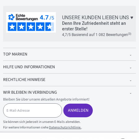
UNSERE KUNDEN LIEBEN UNS ♥
Denn Ihre Zufriedenheit steht an
erster Stelle!
(3)
4,7/5 Basierend auf 1 082 Bewertungen
TOP MARKEN
HILFE UND INFORMATIONEN
RECHTLICHE HINWEISE
WIR BLEIBEN IN VERBINDUNG
Bleiben Sie über unsere aktuellen Angebote informiert!
E
-
ANMELDEN
M
a
Sie können sich jederzeit in unseren E-Mails abmelden.
i
Für weitere Informationen siehe
Datenschutzrichtlinie.
.
l
-