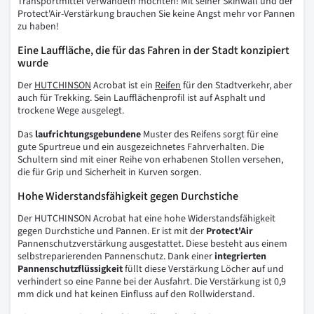
Transportmittel verwandeln möchten! Mit seiner Skinwall und der
Protect'Air-Verstärkung brauchen Sie keine Angst mehr vor Pannen
zu haben!
Eine Lauffläche, die für das Fahren in der Stadt konzipiert
wurde
Der
HUTCHINSON
Acrobat ist ein
Reifen
für den Stadtverkehr, aber
auch für Trekking. Sein Laufflächenprofil ist auf Asphalt und
trockene Wege ausgelegt.
Das
laufrichtungsgebundene
Muster des Reifens sorgt für eine
gute Spurtreue und ein ausgezeichnetes Fahrverhalten. Die
Schultern sind mit einer Reihe von erhabenen Stollen versehen,
die für Grip und Sicherheit in Kurven sorgen.
Hohe Widerstandsfähigkeit gegen Durchstiche
Der HUTCHINSON Acrobat hat eine hohe Widerstandsfähigkeit
gegen Durchstiche und Pannen. Er ist mit der
Protect'Air
Pannenschutzverstärkung ausgestattet. Diese besteht aus einem
selbstreparierenden Pannenschutz. Dank einer
integrierten
Pannenschutzflüssigkeit
füllt diese Verstärkung Löcher auf und
verhindert so eine Panne bei der Ausfahrt. Die Verstärkung ist 0,9
mm dick und hat keinen Einfluss auf den Rollwiderstand.