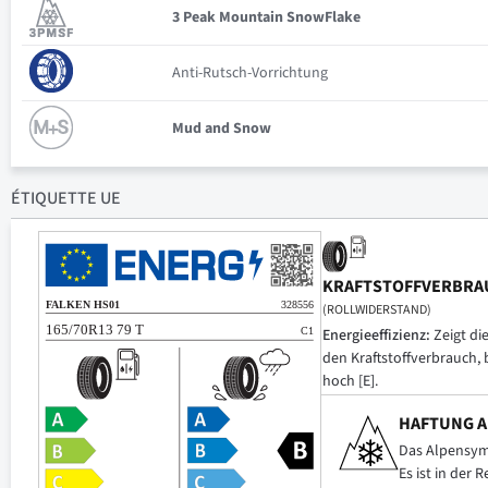
3 Peak Mountain SnowFlake
Anti-Rutsch-Vorrichtung
Mud and Snow
ÉTIQUETTE UE
KRAFTSTOFFVERBRA
(ROLLWIDERSTAND)
Energieeffizienz:
Zeigt di
den Kraftstoffverbrauch, 
hoch [E].
HAFTUNG A
Das Alpensymb
Es ist in der 