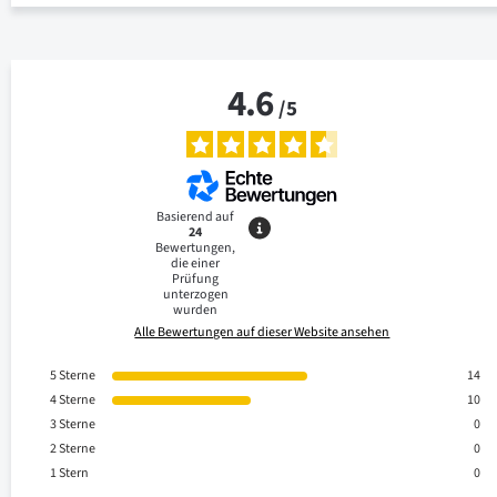
4.6
/
5
Basierend auf
24
Bewertungen,
die einer
Prüfung
unterzogen
wurden
Alle Bewertungen auf dieser Website ansehen
5
Sterne
14
4
Sterne
10
3
Sterne
0
2
Sterne
0
1
Stern
0