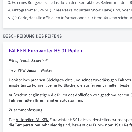
Externes Rollgeräusch, das durch den Kontakt des Reifens mit dem B
Piktogramme: 3PMSF (Three Peaks Mountain Snow Flake) und/oder Eis 
QR-Code, der alle offiziellen Informationen zur Produktkennzeich
BESCHREIBUNG
DES REIFENS
FALKEN Eurowinter HS 01 Reifen
Für
optimale
Sicherheit
Typ:
PKW
Saison:
Winter
Dank seines präzisen Gleichgewichts und seines zuverlässigen Fahrver
einstellen zu können. Seine Rollfläche, die aus feinen Lamellen beste
Außerdem begünstigen die Rillen das Abfließen von geschmolzenem Sc
Fahrverhalten Ihres Familienautos zählen.
Zusammenfassung :
Der
Autoreifen FALKEN
Eurowinter HS 01 dieses Herstellers wurde spe
die Temperaturen sehr niedrig sind, beweist der Eurowinter HS 01 Reife