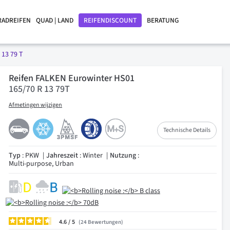
RADREIFEN
QUAD | LAND
REIFENDISCOUNT
BERATUNG
 13 79 T
Reifen FALKEN Eurowinter HS01
165/70 R 13 79T
Afmetingen wijzigen
Technische Details
Typ
: PKW
Jahreszeit
: Winter
Nutzung
:
Multi-purpose, Urban
4.6
/
24
Bewertungen