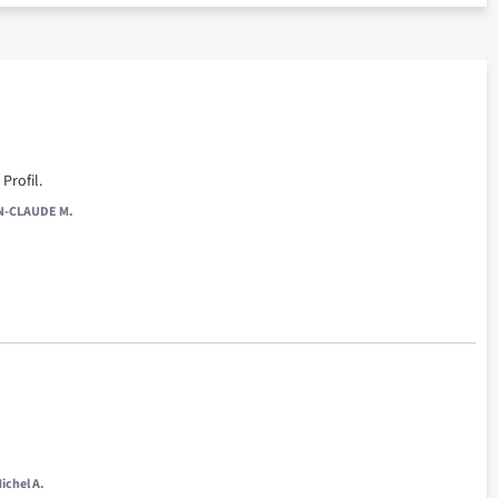
Profil.
N-CLAUDE M.
ichel A.