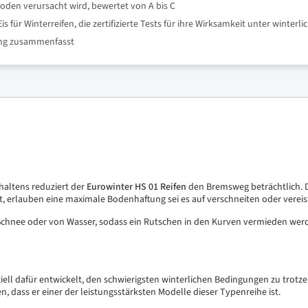
oden verursacht wird, bewertet von A bis C
für Winterreifen, die zertifizierte Tests für ihre Wirksamkeit unter winte
nung zusammenfasst
haltens reduziert der
Eurowinter
HS
01
Reifen
den Bremsweg beträchtlich. Di
ht, erlauben eine maximale Bodenhaftung sei es auf verschneiten oder vereis
hnee oder von Wasser, sodass ein Rutschen in den Kurven vermieden werden
ziell dafür entwickelt, den schwierigsten winterlichen Bedingungen zu tr
n, dass er einer der leistungsstärksten Modelle dieser Typenreihe ist.