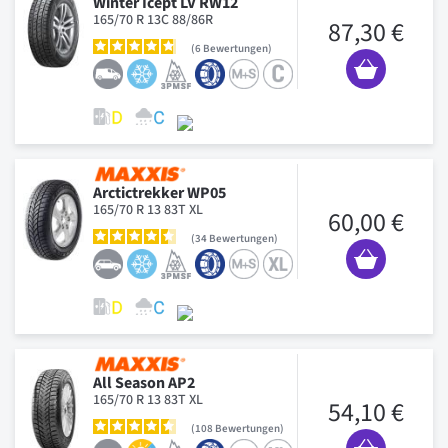
Winter Icept LV RW12
165/70 R 13C 88/86R
87,30 €
6
Bewertungen
Arctictrekker WP05
165/70 R 13 83T XL
60,00 €
34
Bewertungen
All Season AP2
165/70 R 13 83T XL
54,10 €
108
Bewertungen