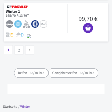
Winter 1
165/70 R 13 79T
99,70 €
Seite
Vous lisez actuellement la page
Seite
1
Suivant
2
Reifen 165/70 R13
Ganzjahresreifen 165/70 R13
Startseite
Winter