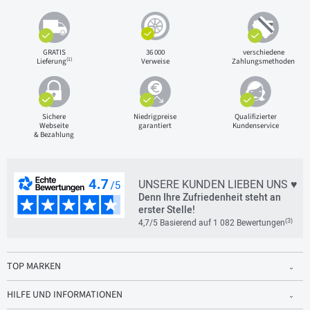
GRATIS
36 000
verschiedene
(1)
Lieferung
Verweise
Zahlungsmethoden
Sichere
Niedrigpreise
Qualifizierter
Webseite
garantiert
Kundenservice
& Bezahlung
UNSERE KUNDEN LIEBEN UNS ♥
Denn Ihre Zufriedenheit steht an
erster Stelle!
(3)
4,7/5 Basierend auf 1 082 Bewertungen
TOP MARKEN
HILFE UND INFORMATIONEN