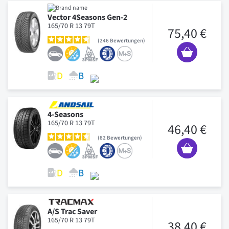
Vector 4Seasons Gen-2
165/70 R 13 79T
75,40 €
246
Bewertungen
4-Seasons
165/70 R 13 79T
46,40 €
82
Bewertungen
A/S Trac Saver
165/70 R 13 79T
38,40 €