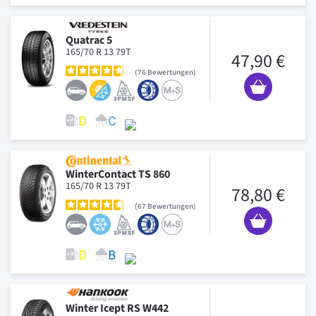
Quatrac 5
165/70 R 13 79T
47,90 €
76
Bewertungen
WinterContact TS 860
165/70 R 13 79T
78,80 €
67
Bewertungen
Winter Icept RS W442