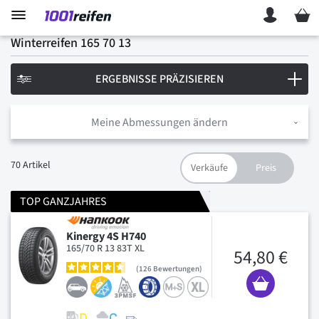
Mein 
Winterreifen 165 70 13
ERGEBNISSE PRÄZISIEREN
Meine Abmessungen ändern
70
Artikel
TOP GANZJAHRES
Kinergy 4S H740
165/70 R 13 83T XL
54,80 €
126
Bewertungen