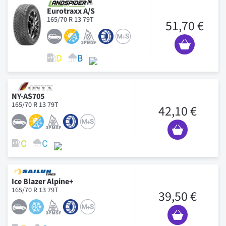
Eurotraxx A/S
165/70 R 13 79T
51,70 €
NY-AS705
165/70 R 13 79T
42,10 €
Ice Blazer Alpine+
165/70 R 13 79T
39,50 €