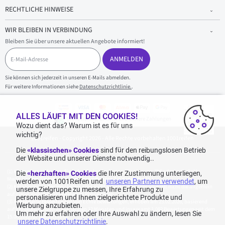
RECHTLICHE HINWEISE
WIR BLEIBEN IN VERBINDUNG
Bleiben Sie über unsere aktuellen Angebote informiert!
E
-
ANMELDEN
M
a
Sie können sich jederzeit in unseren E-Mails abmelden.
i
Für weitere Informationen siehe
Datenschutzrichtlinie.
.
l
-
A
d
ALLES LÄUFT MIT DEN COOKIES!
100 % sicherer Einkauf und sichere Zahlungen
r
Wozu dient das? Warum ist es für uns
e
wichtig?
1001reifen - Copyright 2026 - Alle Rechte vorbehalten 1001reifen
s
s
Die
«klassischen» Cookies
sind für den reibungslosen Betrieb
e
der Website und unserer Dienste notwendig..
Kostenlose Lieferung: für jeden Einkauf mit einem Betrag von 70€ oder mehr (inkl.
Die
«herzhaften» Cookies
die Ihrer Zustimmung unterliegen,
MwSt.) (unter 70€ betragen die Versandkosten 7,90€ inkl. MwSt.).
werden von 1001Reifen und
unseren Partnern verwendet
, um
Katalogpreise des Herstellers sind nicht rabattierbar. Dies spiegelt nicht die allgemein
unsere Zielgruppe zu messen, Ihre Erfahrung zu
auf dieser Webseite angegebenen Preise wider.
personalisieren und Ihnen zielgerichtete Produkte und
Aggregierte Bewertungen von Echte Bewertungen, erhoben am 23.02.2026, basierend
Werbung anzubieten.
auf 939 Bewertungen in den letzten 12 Monaten und insgesamt 1.082 Bewertungen seit dem
Um mehr zu erfahren oder Ihre Auswahl zu ändern, lesen Sie
15.06.2022 für Deutschland.
unsere Datenschutzrichtlinie
.