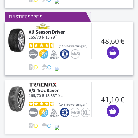
EINSTIEGSPREIS
All Season Driver
165/70 R 13 79T
48,60 €
196
Bewertungen
A/S Trac Saver
165/70 R 13 83T XL
41,10 €
248
Bewertungen