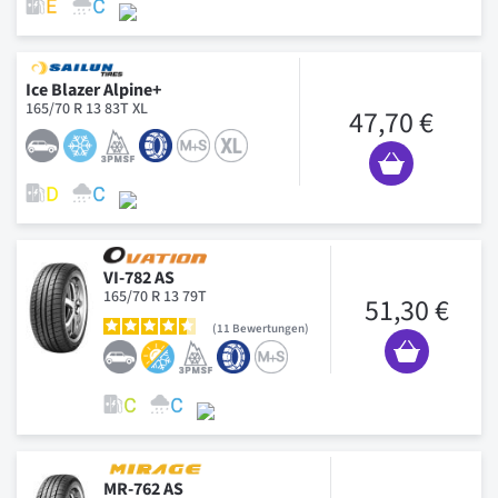
Ice Blazer Alpine+
165/70 R 13 83T XL
47,70 €
VI-782 AS
165/70 R 13 79T
51,30 €
11
Bewertungen
MR-762 AS