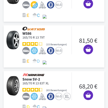
W586
165/70 R 13 79T
81,50 €
15
Bewertungen
Snow SV-2
165/70 R 13 83T XL
68,20 €
65
Bewertungen