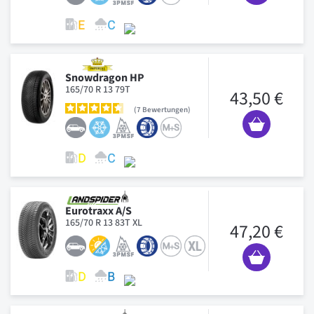
Snowdragon HP
165/70 R 13 79T
43,50 €
7
Bewertungen
Eurotraxx A/S
165/70 R 13 83T XL
47,20 €