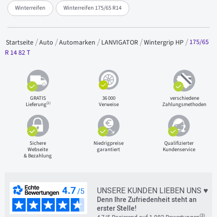
Winterreifen
Winterreifen 175/65 R14
175/65
Startseite
Auto
Automarken
LANVIGATOR
Wintergrip HP
R 14 82 T
GRATIS
36 000
verschiedene
(1)
Lieferung
Verweise
Zahlungsmethoden
Sichere
Niedrigpreise
Qualifizierter
Webseite
garantiert
Kundenservice
& Bezahlung
UNSERE KUNDEN LIEBEN UNS ♥
Denn Ihre Zufriedenheit steht an
erster Stelle!
(3)