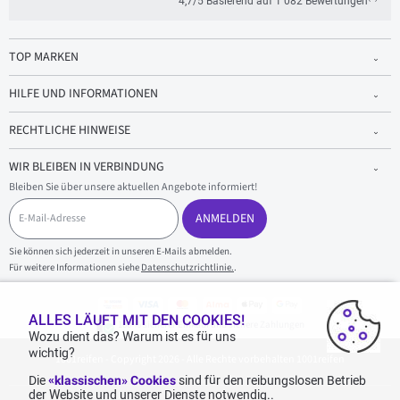
4,7/5 Basierend auf 1 082 Bewertungen
TOP MARKEN
HILFE UND INFORMATIONEN
RECHTLICHE HINWEISE
WIR BLEIBEN IN VERBINDUNG
Bleiben Sie über unsere aktuellen Angebote informiert!
E
-
ANMELDEN
M
a
Sie können sich jederzeit in unseren E-Mails abmelden.
i
Für weitere Informationen siehe
Datenschutzrichtlinie.
.
l
-
A
d
ALLES LÄUFT MIT DEN COOKIES!
100 % sicherer Einkauf und sichere Zahlungen
r
Wozu dient das? Warum ist es für uns
e
wichtig?
1001reifen - Copyright 2026 - Alle Rechte vorbehalten 1001reifen
s
s
Die
«klassischen» Cookies
sind für den reibungslosen Betrieb
e
der Website und unserer Dienste notwendig..