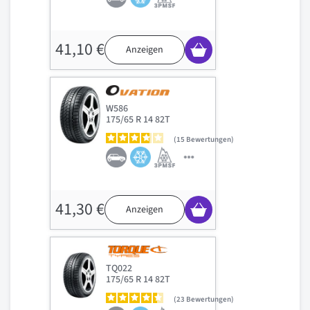
41,10 €
Anzeigen
W586
175/65 R 14 82T
15
Bewertungen
41,30 €
Anzeigen
TQ022
175/65 R 14 82T
23
Bewertungen