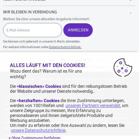
WIR BLEIBEN IN VERBINDUNG
Bleiben Sie über unsere aktuellen Angebote informiert!
E
-
ANMELDEN
M
a
Sie können sich jederzeit in unseren E-Mails abmelden.
i
Für weitere Informationen siehe
Datenschutzrichtlinie.
.
l
-
A
d
ALLES LÄUFT MIT DEN COOKIES!
100 % sicherer Einkauf und sichere Zahlungen
r
Wozu dient das? Warum ist es für uns
e
wichtig?
1001reifen - Copyright 2026 - Alle Rechte vorbehalten 1001reifen
s
s
Die
«klassischen» Cookies
sind für den reibungslosen Betrieb
e
der Website und unserer Dienste notwendig..
Kostenlose Lieferung: für jeden Einkauf mit einem Betrag von 70€ oder mehr (inkl.
Die
«herzhaften» Cookies
die Ihrer Zustimmung unterliegen,
MwSt.) (unter 70€ betragen die Versandkosten 7,90€ inkl. MwSt.).
werden von 1001Reifen und
unseren Partnern verwendet
, um
Katalogpreise des Herstellers sind nicht rabattierbar. Dies spiegelt nicht die allgemein
unsere Zielgruppe zu messen, Ihre Erfahrung zu
auf dieser Webseite angegebenen Preise wider.
personalisieren und Ihnen zielgerichtete Produkte und
Aggregierte Bewertungen von Echte Bewertungen, erhoben am 23.02.2026, basierend
Werbung anzubieten.
auf 939 Bewertungen in den letzten 12 Monaten und insgesamt 1.082 Bewertungen seit dem
Um mehr zu erfahren oder Ihre Auswahl zu ändern, lesen Sie
15.06.2022 für Deutschland.
unsere Datenschutzrichtlinie
.
*
Angebotskonditionen
x Ohne Zustimmung fortfahren