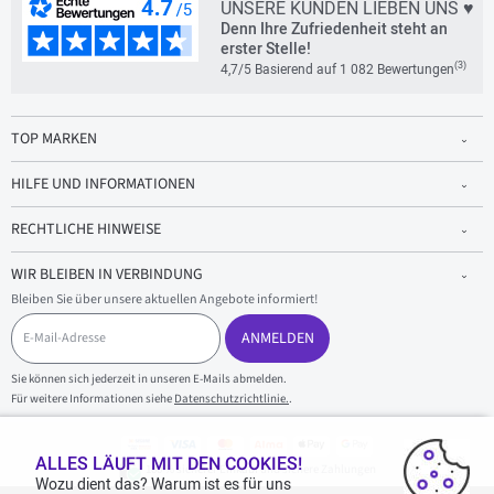
UNSERE KUNDEN LIEBEN UNS ♥
Denn Ihre Zufriedenheit steht an
erster Stelle!
(3)
4,7/5 Basierend auf 1 082 Bewertungen
TOP MARKEN
HILFE UND INFORMATIONEN
RECHTLICHE HINWEISE
WIR BLEIBEN IN VERBINDUNG
Bleiben Sie über unsere aktuellen Angebote informiert!
E
-
ANMELDEN
M
a
Sie können sich jederzeit in unseren E-Mails abmelden.
i
Für weitere Informationen siehe
Datenschutzrichtlinie.
.
l
-
A
d
ALLES LÄUFT MIT DEN COOKIES!
100 % sicherer Einkauf und sichere Zahlungen
r
Wozu dient das? Warum ist es für uns