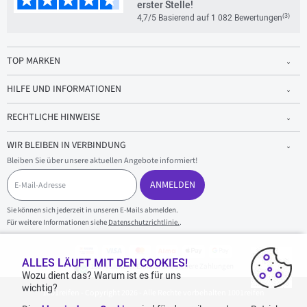
erster Stelle!
(3)
4,7/5 Basierend auf 1 082 Bewertungen
TOP MARKEN
HILFE UND INFORMATIONEN
RECHTLICHE HINWEISE
WIR BLEIBEN IN VERBINDUNG
Bleiben Sie über unsere aktuellen Angebote informiert!
E
-
ANMELDEN
M
a
Sie können sich jederzeit in unseren E-Mails abmelden.
i
Für weitere Informationen siehe
Datenschutzrichtlinie.
.
l
-
A
d
ALLES LÄUFT MIT DEN COOKIES!
100 % sicherer Einkauf und sichere Zahlungen
r
Wozu dient das? Warum ist es für uns
e
wichtig?
1001reifen - Copyright 2026 - Alle Rechte vorbehalten 1001reifen
s
s