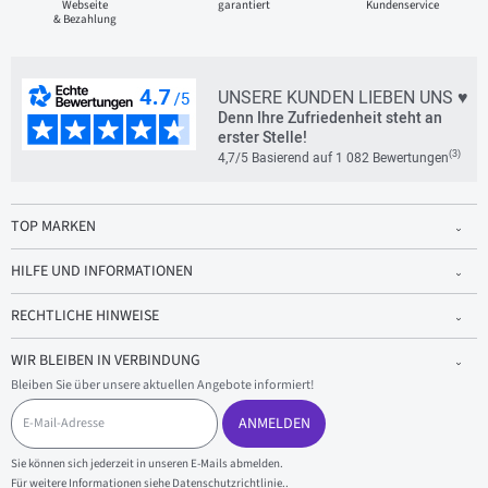
Webseite
garantiert
Kundenservice
& Bezahlung
UNSERE KUNDEN LIEBEN UNS ♥
Denn Ihre Zufriedenheit steht an
erster Stelle!
(3)
4,7/5 Basierend auf 1 082 Bewertungen
TOP MARKEN
HILFE UND INFORMATIONEN
RECHTLICHE HINWEISE
WIR BLEIBEN IN VERBINDUNG
Bleiben Sie über unsere aktuellen Angebote informiert!
E
-
ANMELDEN
M
a
Sie können sich jederzeit in unseren E-Mails abmelden.
i
Für weitere Informationen siehe
Datenschutzrichtlinie.
.