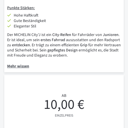
Punkte
Stärken:
Hohe Haftkraft
Gute Beständigkeit
Eleganter Stil
Der MICHELIN City'J ist ein
City-Reifen
für Fahrräder von
Junioren
.
Er ist ideal, um sein
erstes Fahrrad
auszustatten und den Radsport
zu
entdecken
. Er trägt zu einem effizienten
Grip
für mehr Vertrauen
und Sicherheit bei. Sein
gepflegtes Design
ermöglicht es, die Stadt
mit Freude und Eleganz zu erobern.
Mehr wissen
AB
10,00 €
EINZELPREIS