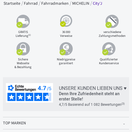
Startseite
Fahrrad
Fahrradmarken
MICHELIN
City'J
GRATIS
36 000
verschiedene
(1)
Lieferung
Verweise
Zahlungsmethoden
Sichere
Niedrigpreise
Qualifizierter
Webseite
garantiert
Kundenservice
& Bezahlung
UNSERE KUNDEN LIEBEN UNS ♥
Denn Ihre Zufriedenheit steht an
erster Stelle!
(3)
4,7/5 Basierend auf 1 082 Bewertungen
TOP MARKEN