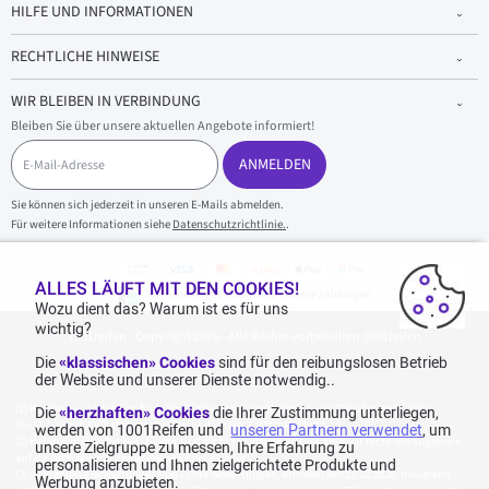
HILFE UND INFORMATIONEN
RECHTLICHE HINWEISE
WIR BLEIBEN IN VERBINDUNG
Bleiben Sie über unsere aktuellen Angebote informiert!
E
-
ANMELDEN
M
a
Sie können sich jederzeit in unseren E-Mails abmelden.
i
Für weitere Informationen siehe
Datenschutzrichtlinie.
.
l
-
A
d
ALLES LÄUFT MIT DEN COOKIES!
100 % sicherer Einkauf und sichere Zahlungen
r
Wozu dient das? Warum ist es für uns
e
wichtig?
1001reifen - Copyright 2026 - Alle Rechte vorbehalten 1001reifen
s
s
Die
«klassischen» Cookies
sind für den reibungslosen Betrieb
e
der Website und unserer Dienste notwendig..
Kostenlose Lieferung: für jeden Einkauf mit einem Betrag von 70€ oder mehr (inkl.
Die
«herzhaften» Cookies
die Ihrer Zustimmung unterliegen,
MwSt.) (unter 70€ betragen die Versandkosten 7,90€ inkl. MwSt.).
werden von 1001Reifen und
unseren Partnern verwendet
, um
Katalogpreise des Herstellers sind nicht rabattierbar. Dies spiegelt nicht die allgemein
unsere Zielgruppe zu messen, Ihre Erfahrung zu
auf dieser Webseite angegebenen Preise wider.
personalisieren und Ihnen zielgerichtete Produkte und
Aggregierte Bewertungen von Echte Bewertungen, erhoben am 23.02.2026, basierend
Werbung anzubieten.