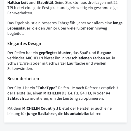
Haltbarkeit
und
Stabilität
. Seine Struktur aus drei Lagen mit 22
TPI bietet eine gute Festigkeit und gleichzeitig ein geschmeidiges
Fahrverhalten.
Das Ergebnis ist ein besseres Fahrgefühl, aber vor allem eine
lange
Lebensdauer
, die den Junior über viele Kilometer hinweg
begleitet.
Elegantes Design
Der Reifen hat ein
gepflegtes Muster
, das Spaß und
Eleganz
verbindet. MICHELIN bietet ihn in
verschiedenen Farben
an, in
Schwarz, Weiß oder mit schwarzer Lauffläche und weißen
Seitenwänden.
Besonderheiten
Der City J ist ein "
TubeType
"-Reifen. Je nach Referenz empfiehlt
der Hersteller, einen
MICHELIN
D3, E4, F3, G4, H3, I4 oder K4
Schlauch
zu montieren, um die Leistung zu optimieren.
Mit dem
MICHELIN Country J
bietet der Hersteller auch eine
Lösung für
junge Radfahrer
, die
Mountainbike
fahren.