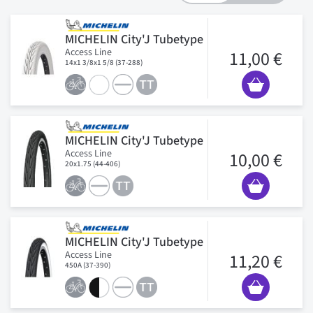
MICHELIN City'J Tubetype
Access Line
11,00 €
14x1 3/8x1 5/8 (37-288)
MICHELIN City'J Tubetype
Access Line
10,00 €
20x1.75 (44-406)
MICHELIN City'J Tubetype
Access Line
11,20 €
450A (37-390)