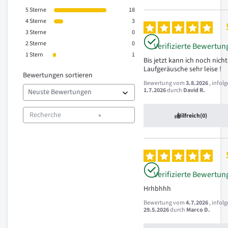
5
Sterne
18
4
Sterne
3
3
Sterne
0
2
Sterne
0
Verifizierte Bewertun
1
Stern
1
Bis jetzt kann ich noch nichts 
Laufgeräusche sehr leise !
Bewertungen sortieren
Bewertung vom
3.8.2026
, infol
1.7.2026
durch
David R.
Hilfreich
(0)
Verifizierte Bewertun
Hrhbhhh
Bewertung vom
4.7.2026
, infol
29.5.2026
durch
Marco D.