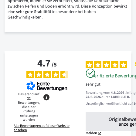
optimieren
, indem er sie verbreitert, sodass die Kontaktfläche
zwischen Reifen und Boden erhöht wird. Diese Konzeption bewirkt
eine
sehr
gute
Stabilität
insbesondere bei hohen
Geschwindigkeiten.
4.7
/
5
Verifizierte Bewertun
sehr gut
Bewertung vom
4.8.2026
, infol
Basierend auf
24.6.2026
durch
LABEILLE B.
22
Bewertungen,
Ursprünglich veröffentlicht auf
1
die einer
Prüfung
unterzogen
Originalbew
wurden
anzeige
Alle Bewertungen auf dieser Website
ansehen
Melden