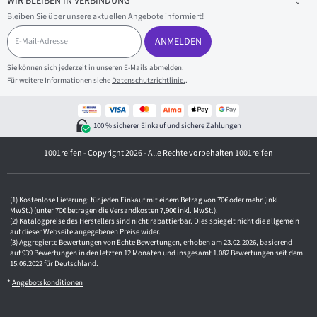
WIR BLEIBEN IN VERBINDUNG
Bleiben Sie über unsere aktuellen Angebote informiert!
E
-
ANMELDEN
M
a
Sie können sich jederzeit in unseren E-Mails abmelden.
i
Für weitere Informationen siehe
Datenschutzrichtlinie.
.
l
-
A
d
100 % sicherer Einkauf und sichere Zahlungen
r
e
1001reifen - Copyright 2026 - Alle Rechte vorbehalten 1001reifen
s
s
e
Kostenlose Lieferung: für jeden Einkauf mit einem Betrag von 70€ oder mehr (inkl.
MwSt.) (unter 70€ betragen die Versandkosten 7,90€ inkl. MwSt.).
Katalogpreise des Herstellers sind nicht rabattierbar. Dies spiegelt nicht die allgemein
auf dieser Webseite angegebenen Preise wider.
Aggregierte Bewertungen von Echte Bewertungen, erhoben am 23.02.2026, basierend
auf 939 Bewertungen in den letzten 12 Monaten und insgesamt 1.082 Bewertungen seit dem
15.06.2022 für Deutschland.
*
Angebotskonditionen