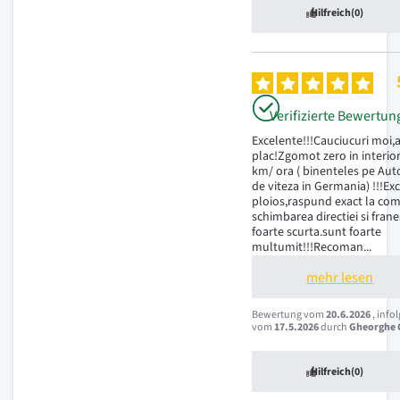
Hilfreich
(0)
Verifizierte Bewertun
Excelente!!!Cauciucuri moi,a
plac!Zgomot zero in interior
km/ ora ( binenteles pe Auto
de viteza in Germania) !!!Ex
ploios,raspund exact la com
schimbarea directiei si frane
foarte scurta.sunt foarte 
multumit!!!Recoman
...
mehr lesen
Bewertung vom
20.6.2026
, info
vom
17.5.2026
durch
Gheorghe C
Hilfreich
(0)