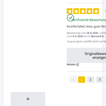
Verifizierte Bewertun
Komfortabel, leise, gute St
Bewertung vom
18.6.2026
, info
vom
9.5.2026
durch
Bernard G.
Ursprünglich veröffentlicht auf
1
Originalbew
anzeige
Melden
1
2
3