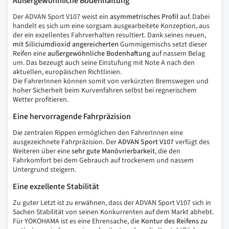
Außergewöhnliche Bodenhaftung
Der ADVAN Sport V107 weist ein
asymmetrisches
Profil
auf. Dabei
handelt es sich um eine sorgsam ausgearbeitete Konzeption, aus
der ein exzellentes Fahrverhalten resultiert. Dank seines neuen,
mit
Siliciumdioxid
angereicherten
Gummigemischs setzt dieser
Reifen eine
außergewöhnliche
Bodenhaftung
auf nassem Belag
um. Das bezeugt auch seine Einstufung mit Note A nach den
aktuellen, europäischen Richtlinien.
Die FahrerInnen können somit von verkürzten Bremswegen und
hoher Sicherheit beim Kurvenfahren selbst bei regnerischem
Wetter profitieren.
Eine hervorragende Fahrpräzision
Die zentralen Rippen ermöglichen den FahrerInnen eine
ausgezeichnete Fahrpräzision. Der
ADVAN Sport V107
verfügt des
Weiteren über eine
sehr
gute
Manövrierbarkeit
, die den
Fahrkomfort bei dem Gebrauch auf trockenem und nassem
Untergrund steigern.
Eine exzellente Stabilität
Zu guter Letzt ist zu erwähnen, dass der ADVAN Sport V107 sich in
Sachen Stabilität von seinen Konkurrenten auf dem Markt abhebt.
Für YOKOHAMA ist es eine Ehrensache, die
Kontur
des
Reifens
zu