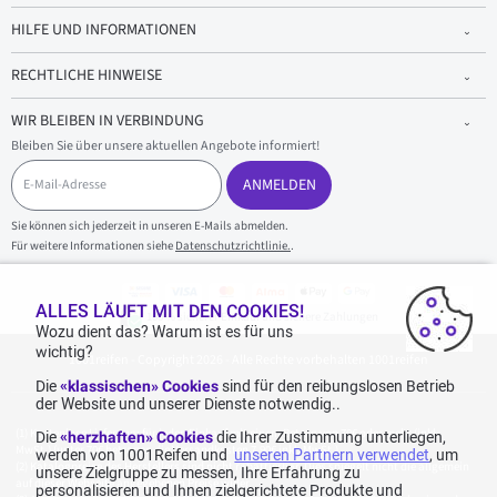
HILFE UND INFORMATIONEN
RECHTLICHE HINWEISE
WIR BLEIBEN IN VERBINDUNG
Bleiben Sie über unsere aktuellen Angebote informiert!
E
-
ANMELDEN
M
a
Sie können sich jederzeit in unseren E-Mails abmelden.
i
Für weitere Informationen siehe
Datenschutzrichtlinie.
.
l
-
A
d
ALLES LÄUFT MIT DEN COOKIES!
100 % sicherer Einkauf und sichere Zahlungen
r
Wozu dient das? Warum ist es für uns
e
wichtig?
1001reifen - Copyright 2026 - Alle Rechte vorbehalten 1001reifen
s
s
Die
«klassischen» Cookies
sind für den reibungslosen Betrieb
e
der Website und unserer Dienste notwendig..
Kostenlose Lieferung: für jeden Einkauf mit einem Betrag von 70€ oder mehr (inkl.
Die
«herzhaften» Cookies
die Ihrer Zustimmung unterliegen,
MwSt.) (unter 70€ betragen die Versandkosten 7,90€ inkl. MwSt.).
werden von 1001Reifen und
unseren Partnern verwendet
, um
Katalogpreise des Herstellers sind nicht rabattierbar. Dies spiegelt nicht die allgemein
unsere Zielgruppe zu messen, Ihre Erfahrung zu
auf dieser Webseite angegebenen Preise wider.
personalisieren und Ihnen zielgerichtete Produkte und