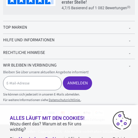
erster Stelle!
(3)
4,7/5 Basierend auf 1 082 Bewertungen
TOP MARKEN
HILFE UND INFORMATIONEN
RECHTLICHE HINWEISE
WIR BLEIBEN IN VERBINDUNG
Bleiben Sie über unsere aktuellen Angebote informiert!
E
-
ANMELDEN
M
a
Sie können sich jederzeit in unseren E-Mails abmelden.
i
Für weitere Informationen siehe
Datenschutzrichtlinie.
.
l
-
A
d
ALLES LÄUFT MIT DEN COOKIES!
100 % sicherer Einkauf und sichere Zahlungen
r
Wozu dient das? Warum ist es für uns
e
wichtig?
1001reifen - Copyright 2026 - Alle Rechte vorbehalten 1001reifen
s
s