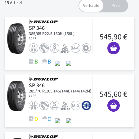
15
Artikel
SP 346
385/65 R22.5 160K (158L)
545,90 €
20PR
SP 346
285/70 R19.5 146/144L (144/142M)
545,60 €
16PR