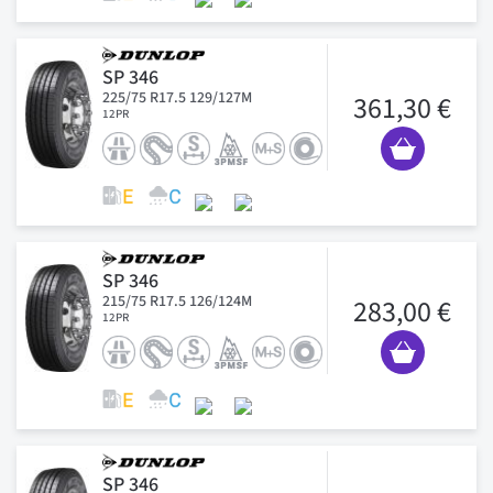
SP 346
225/75 R17.5 129/127M
361,30 €
12PR
SP 346
215/75 R17.5 126/124M
283,00 €
12PR
SP 346